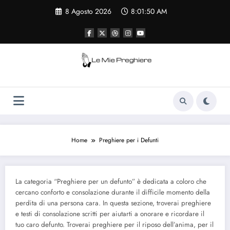
Vai
8 Agosto 2026
8:01:50 AM
al
contenuto
Le Mie Preghiere
Il sito che raccogliere le preghiere e le
curiosità sulla chiesa cattolica
Home
Preghiere per i Defunti
La categoria “Preghiere per un defunto” è dedicata a coloro che
cercano conforto e consolazione durante il difficile momento della
perdita di una persona cara. In questa sezione, troverai preghiere
e testi di consolazione scritti per aiutarti a onorare e ricordare il
tuo caro defunto. Troverai preghiere per il riposo dell’anima, per il