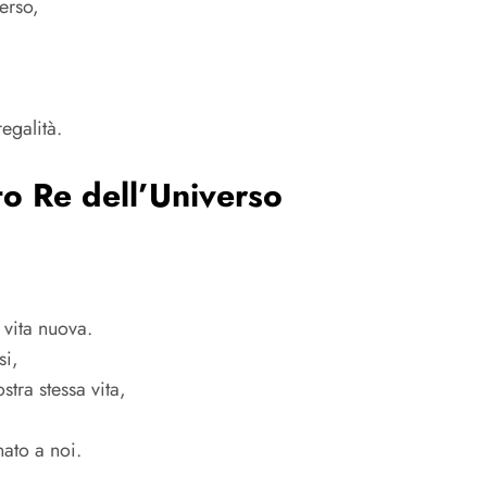
erso,
egalità.
to Re dell’Universo
 vita nuova.
si,
stra stessa vita,
nato a noi.