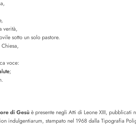
na,
e,
a verità,
 ovile sotto un solo pastore.
a Chiesa,
ica voce:
alute
;
n.
uore di Gesù
è presente negli Atti di Leone XIII, pubblicati
ridion indulgentiarum, stampato nel 1968 dalla Tipografia Po