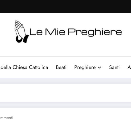
Le Mie Preghiere
Il sito che raccogliere le preghiere e le curiosità sulla chi
 della Chiesa Cattolica
Beati
Preghiere
Santi
A
ommenti