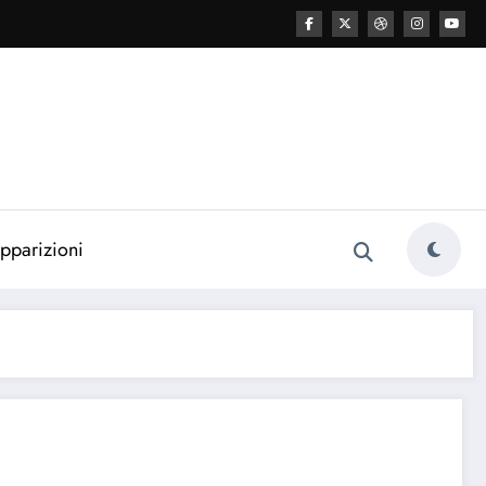
esa cattolica
pparizioni