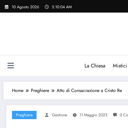
Vai
10 Agosto 2026
3:10:05 AM
al
contenuto
La Chiesa
Mistici
Home
Preghiere
Atto di Consacrazione a Cristo Re
Preghiere
Gestione
11 Maggio 2023
0 C