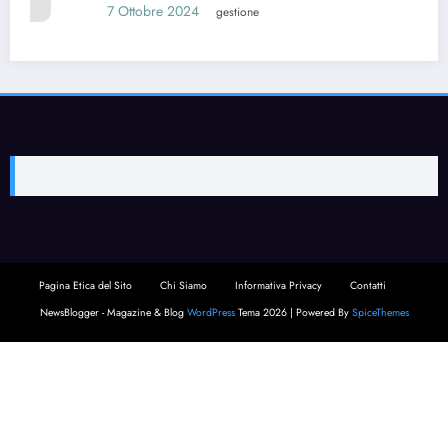
Preghiera per la famiglia cappell
6 Ottobre 2024
gestione
Pagina Etica del Sito
Chi Siamo
Informativa Privacy
Contatti
NewsBlogger - Magazine & Blog
WordPress
Tema 2026 | Powered By
SpiceThemes