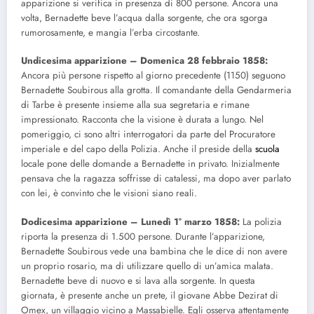
apparizione si verifica in presenza di 800 persone. Ancora una
volta, Bernadette beve l’acqua dalla sorgente, che ora sgorga
rumorosamente, e mangia l’erba circostante.
Undicesima apparizione – Domenica 28 febbraio 1858:
Ancora più persone rispetto al giorno precedente (1150) seguono
Bernadette Soubirous alla grotta. Il comandante della Gendarmeria
di Tarbe è presente insieme alla sua segretaria e rimane
impressionato. Racconta che la visione è durata a lungo. Nel
pomeriggio, ci sono altri interrogatori da parte del Procuratore
imperiale e del capo della Polizia. Anche il preside della
scuola
locale pone delle domande a Bernadette in privato. Inizialmente
pensava che la ragazza soffrisse di catalessi, ma dopo aver parlato
con lei, è convinto che le visioni siano reali.
Dodicesima apparizione – Lunedì 1° marzo 1858:
La polizia
riporta la presenza di 1.500 persone. Durante l’apparizione,
Bernadette Soubirous vede una bambina che le dice di non avere
un proprio rosario, ma di utilizzare quello di un’amica malata.
Bernadette beve di nuovo e si lava alla sorgente. In questa
giornata, è presente anche un prete, il giovane Abbe Dezirat di
Omex, un villaggio vicino a Massabielle. Egli osserva attentamente