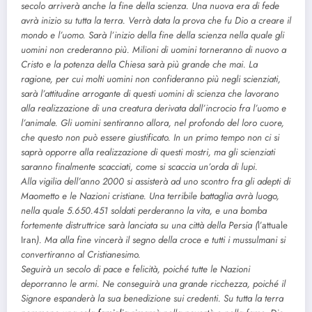
secolo arriverà anche la fine della scienza. Una nuova era di fede
avrà inizio su tutta la terra. Verrà data la prova che fu Dio a creare il
mondo e l’uomo. Sarà l’inizio della fine della scienza nella quale gli
uomini non crederanno più. Milioni di uomini torneranno di nuovo a
Cristo e la potenza della Chiesa sarà più grande che mai. La
ragione, per cui molti uomini non confideranno più negli scienziati,
sarà l’attitudine arrogante di questi uomini di scienza che lavorano
alla realizzazione di una creatura derivata dall’incrocio fra l’uomo e
l’animale. Gli uomini sentiranno allora, nel profondo del loro cuore,
che questo non può essere giustificato. In un primo tempo non ci si
saprà opporre alla realizzazione di questi mostri, ma gli scienziati
saranno finalmente scacciati, come si scaccia un’orda di lupi.
Alla vigilia dell’anno 2000 si assisterà ad uno scontro fra gli adepti di
Maometto e le Nazioni cristiane. Una terribile battaglia avrà luogo,
nella quale 5.650.451 soldati perderanno la vita, e una bomba
fortemente distruttrice sarà lanciata su una città della Persia (
l’attuale
Iran
). Ma alla fine vincerà il segno della croce e tutti i mussulmani si
convertiranno al Cristianesimo.
Seguirà un secolo di pace e felicità, poiché tutte le Nazioni
deporranno le armi. Ne conseguirà una grande ricchezza, poiché il
Signore espanderà la sua benedizione sui credenti. Su tutta la terra