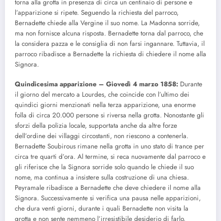
torna alla grotta in presenza di circa un centinaio di persone e
l’apparizione si ripete. Seguendo la richiesta del parroco,
Bernadette chiede alla Vergine il suo nome. La Madonna sorride,
ma non fornisce alcuna risposta. Bernadette torna dal parroco, che
la considera pazza e le consiglia di non farsi ingannare. Tuttavia, il
parroco ribadisce a Bernadette la richiesta di chiedere il nome alla
Signora.
Quindicesima apparizione – Giovedì 4 marzo 1858:
Durante
il giorno del mercato a Lourdes, che coincide con l’ultimo dei
quindici giorni menzionati nella terza apparizione, una enorme
folla di circa 20.000 persone si riversa nella grotta. Nonostante gli
sforzi della polizia locale, supportata anche da altre forze
dell’ordine dei villaggi circostanti, non riescono a contenerla.
Bernadette Soubirous rimane nella grotta in uno stato di trance per
circa tre quarti d’ora. Al termine, si reca nuovamente dal parroco e
gli riferisce che la Signora sorride solo quando le chiede il suo
nome, ma continua a insistere sulla costruzione di una chiesa.
Peyramale ribadisce a Bernadette che deve chiedere il nome alla
Signora. Successivamente si verifica una pausa nelle apparizioni,
che dura venti giorni, durante i quali Bernadette non visita la
grotta e non sente nemmeno l’irresistibile desiderio di farlo.