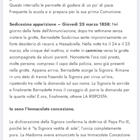
Questo intervallo le permette di godere di un po’ di pace.
Frequenta la scuola e si prepara per la sua prima Comunione.
Sedicesima apparizione – Giovedì 25 marzo 1858:
Nel
giorno della festa dell’Annunciazione, dopo tre settimane senza
visitare la grotta, Bernadette Soubirous sente improvvisamente un
forte desiderio di recarsi a Massabielle. Nella notte tra il 24 e il 25
marzo, alle cinque del mattino, si mette in
cammino
verso la grotta
accompagnata da alcuni parenti. Nonostante l’ora così presto,
molte persone, compreso il capo della polizia, sono già presenti
nella grotta. Appena arriva, Bernadette scorge la Signora. Rimane
in uno stato di trance fissando la Signora per circa un’ora,
ripetendo tre volte la domanda sul suo nome. La Signora le sorride
e finalmente Bernadette trova il coraggio di porre la domanda per
la quarta volta! E ora, finalmente, ottiene LA RISPOSTA.
Io sono
l’Immacolata concezione.
La dichiarazione della Signora conferma la dottrina di Papa Pio IX,
poiché lei è “la Signora vestita di sole”, l’unica completamente
pura. La Madonna aveva annunciato la sua Immacolata Concezione