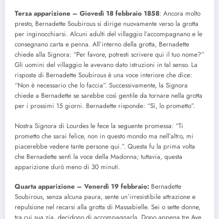
Terza apparizione – Giovedì 18 febbraio 1858
: Ancora molto
presto, Bernadette Soubirous si dirige nuovamente verso la grotta
per inginocchiarsi. Alcuni adulti del villaggio l’accompagnano e le
consegnano carta e penna. All’interno della grotta, Bernadette
chiede alla Signora: “Per favore, potresti scrivere qui il tuo nome?”
Gli uomini del villaggio le avevano dato istruzioni in tal senso. La
risposta di Bernadette Soubirous è una voce interiore che dice:
“Non è necessario che lo faccia”. Successivamente, la Signora
chiede a Bernadette se sarebbe così gentile da tornare nella grotta
per i prossimi 15 giorni. Bernadette risponde: “Sì, lo prometto”.
Nostra Signora di Lourdes le fece la seguente promessa: “Ti
prometto che sarai felice, non in questo mondo ma nell’altro, mi
piacerebbe vedere tante persone qui.”. Questa fu la prima volta
che Bernadette sentì la voce della Madonna; tuttavia, questa
apparizione durò meno di 30 minuti.
Quarta
apparizione – Venerdì 19 febbraio:
Bernadette
Soubirous, senza alcuna paura, sente un’irresistibile attrazione e
repulsione nel recarsi alla grotta di Massabielle. Sei o sette donne,
tra cui sua zia, decidono di accompagnarla. Dopo appena tre Ave