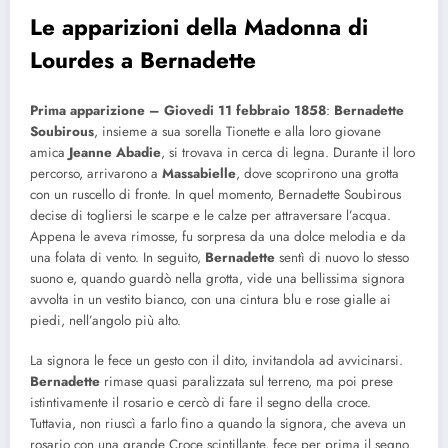
Le apparizioni della Madonna di
Lourdes a Bernadette
Prima apparizione – Giovedi 11 febbraio 1858
:
Bernadette
Soubirous
, insieme a sua sorella Tionette e alla loro giovane
amica
Jeanne Abadie
, si trovava in cerca di legna. Durante il loro
percorso, arrivarono a
Massabielle
, dove scoprirono una grotta
con un ruscello di fronte. In quel momento, Bernadette Soubirous
decise di togliersi le scarpe e le calze per attraversare l’acqua.
Appena le aveva rimosse, fu sorpresa da una dolce melodia e da
una folata di vento. In seguito,
Bernadette
sentì di nuovo lo stesso
suono e, quando guardò nella grotta, vide una bellissima signora
avvolta in un vestito bianco, con una cintura blu e rose gialle ai
piedi, nell’angolo più alto.
La signora le fece un gesto con il dito, invitandola ad avvicinarsi.
Bernadette
rimase quasi paralizzata sul terreno, ma poi prese
istintivamente il rosario e cercò di fare il segno della croce.
Tuttavia, non riuscì a farlo fino a quando la signora, che aveva un
rosario con una grande Croce scintillante, fece per prima il segno