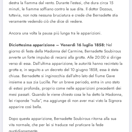
destra la fiamma dal vento. Durante l’estasi, che dura circa 15
minuti, le fiamme soffiano contro le sue dita. Il dottor Dozous,
tuttavia, non nota nessuna bruciatura e crede che Bernadette stia
veramente vedendo ciò che dice di vedere.
Ancora una volta la pausa più lunga tra le apparizioni.
Diciottesima apparizione – Venerdì 16 luglio 1858:
Nel
giorno di festa della Madonna del Carmine, Bernadette Soubirous
avverte un forte impulso di recarsi alla grotta. Alle 20:00 si dirige
verso di essa. Dall’ultima apparizione, le autorità hanno recintato la
grotta e, in seguito a un decreto del 10 giugno 1858, essa è stata
chiusa. Bernadette si inginocchia dall’altro lato del fiume Gave
insieme a sua zia Lucille. Per un breve periodo, entra in uno stato
di estasi profonda, proprio come nelle apparizioni precedenti dei
mesi passati. Quando le viene chiesto cosa le ha detto la Madonna,
lei risponde “nulla”, ma aggiunge di non aver mai visto la Signora
apparire così bella.
Dopo questa apparizione, Bernadette Soubirous ritorna alla sua
vita normale, che per lei si traduce nel praticare la fede
quotidianamente.