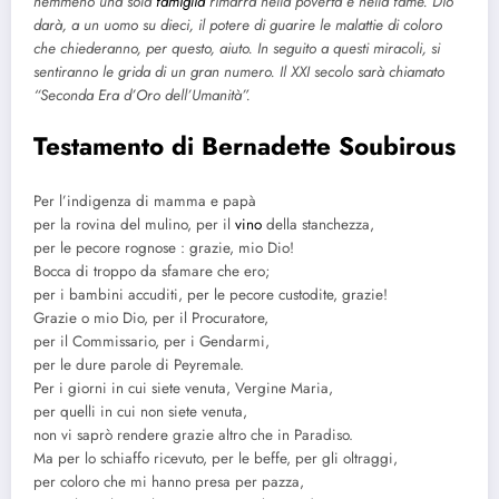
nemmeno una sola
famiglia
rimarrà nella povertà e nella fame. Dio
darà, a un uomo su dieci, il potere di guarire le malattie di coloro
che chiederanno, per questo, aiuto. In seguito a questi miracoli, si
sentiranno le grida di un gran numero. Il XXI secolo sarà chiamato
“Seconda Era d’Oro dell’Umanità”.
Testamento di Bernadette Soubirous
Per l’indigenza di mamma e papà
per la rovina del mulino, per il
vino
della stanchezza,
per le pecore rognose : grazie, mio Dio!
Bocca di troppo da sfamare che ero;
per i bambini accuditi, per le pecore custodite, grazie!
Grazie o mio Dio, per il Procuratore,
per il Commissario, per i Gendarmi,
per le dure parole di Peyremale.
Per i giorni in cui siete venuta, Vergine Maria,
per quelli in cui non siete venuta,
non vi saprò rendere grazie altro che in Paradiso.
Ma per lo schiaffo ricevuto, per le beffe, per gli oltraggi,
per coloro che mi hanno presa per pazza,