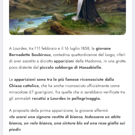
A Lourdes, tra l’11 febbraio e il 16 luglio 1858, la
giovane
Bernadette Soubirous
, contadina quattordicenne del luogo, riferì
di aver assistito a diciotto
apparizioni
della Madonna, in una grotta
poco distante dal
piccolo sobborgo di Massabielle
.
Le
apparizioni sono tra le più famose riconosciute dalla
Chiesa cattolica
, che ha anche riconosciuto ufficialmente come
miracolose 67 guarigioni, fra quelle che si sarebbero verificate tra
gli ammalati
recatisi a Lourdes in pellegrinaggio.
A proposito della prima apparizione, la giovane affermò
«Io scorsi una signora vestita di bianco. Indossava un abito
bianco, un velo bianco, una cintura blu ed una rosa gialla sui
piedi»