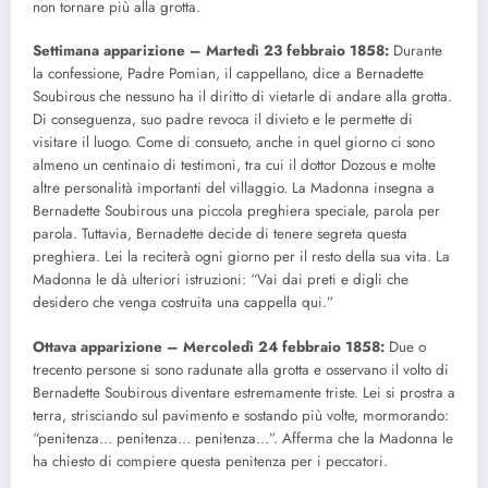
non tornare più alla grotta.
Settimana apparizione – Martedì 23 febbraio 1858:
Durante
la confessione, Padre Pomian, il cappellano, dice a Bernadette
Soubirous che nessuno ha il diritto di vietarle di andare alla grotta.
Di conseguenza, suo padre revoca il divieto e le permette di
visitare il luogo. Come di consueto, anche in quel giorno ci sono
almeno un centinaio di testimoni, tra cui il dottor Dozous e molte
altre personalità importanti del villaggio. La Madonna insegna a
Bernadette Soubirous una piccola preghiera speciale, parola per
parola. Tuttavia, Bernadette decide di tenere segreta questa
preghiera. Lei la reciterà ogni giorno per il resto della sua vita. La
Madonna le dà ulteriori istruzioni: “Vai dai preti e digli che
desidero che venga costruita una cappella qui.”
Ottava apparizione – Mercoledì 24 febbraio 1858:
Due o
trecento persone si sono radunate alla grotta e osservano il volto di
Bernadette Soubirous diventare estremamente triste. Lei si prostra a
terra, strisciando sul pavimento e sostando più volte, mormorando:
“penitenza… penitenza… penitenza…”. Afferma che la Madonna le
ha chiesto di compiere questa penitenza per i peccatori.