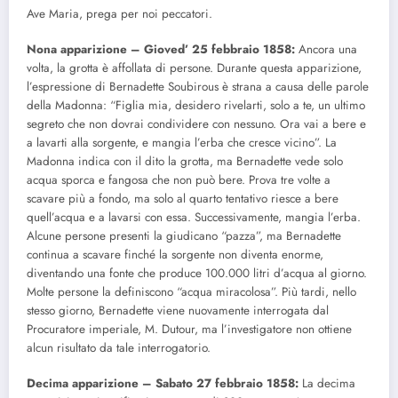
Ave Maria, prega per noi peccatori.
Nona apparizione – Gioved’ 25 febbraio 1858:
Ancora una
volta, la grotta è affollata di persone. Durante questa apparizione,
l’espressione di Bernadette Soubirous è strana a causa delle parole
della Madonna: “Figlia mia, desidero rivelarti, solo a te, un ultimo
segreto che non dovrai condividere con nessuno. Ora vai a bere e
a lavarti alla sorgente, e mangia l’erba che cresce vicino”. La
Madonna indica con il dito la grotta, ma Bernadette vede solo
acqua sporca e fangosa che non può bere. Prova tre volte a
scavare più a fondo, ma solo al quarto tentativo riesce a bere
quell’acqua e a lavarsi con essa. Successivamente, mangia l’erba.
Alcune persone presenti la giudicano “pazza”, ma Bernadette
continua a scavare finché la sorgente non diventa enorme,
diventando una fonte che produce 100.000 litri d’acqua al giorno.
Molte persone la definiscono “acqua miracolosa”. Più tardi, nello
stesso giorno, Bernadette viene nuovamente interrogata dal
Procuratore imperiale, M. Dutour, ma l’investigatore non ottiene
alcun risultato da tale interrogatorio.
Decima apparizione – Sabato 27 febbraio 1858:
La decima