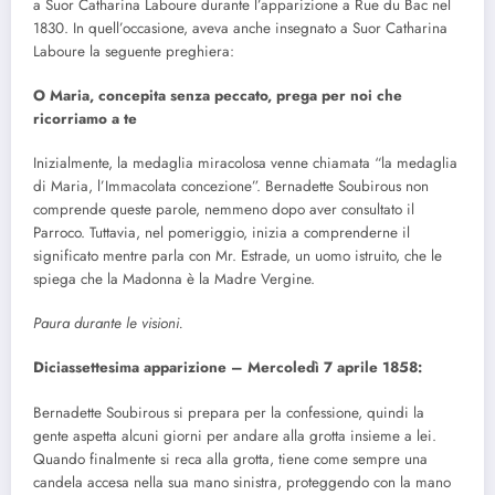
a Suor Catharina Laboure durante l’apparizione a Rue du Bac nel
1830. In quell’occasione, aveva anche insegnato a Suor Catharina
Laboure la seguente preghiera:
O Maria, concepita senza peccato, prega per noi che
ricorriamo a te
Inizialmente, la medaglia miracolosa venne chiamata “la medaglia
di Maria, l’Immacolata concezione”. Bernadette Soubirous non
comprende queste parole, nemmeno dopo aver consultato il
Parroco. Tuttavia, nel pomeriggio, inizia a comprenderne il
significato mentre parla con Mr. Estrade, un uomo istruito, che le
spiega che la Madonna è la Madre Vergine.
Paura durante le visioni.
Diciassettesima apparizione – Mercoledì 7 aprile 1858:
Bernadette Soubirous si prepara per la confessione, quindi la
gente aspetta alcuni giorni per andare alla grotta insieme a lei.
Quando finalmente si reca alla grotta, tiene come sempre una
candela accesa nella sua mano sinistra, proteggendo con la mano