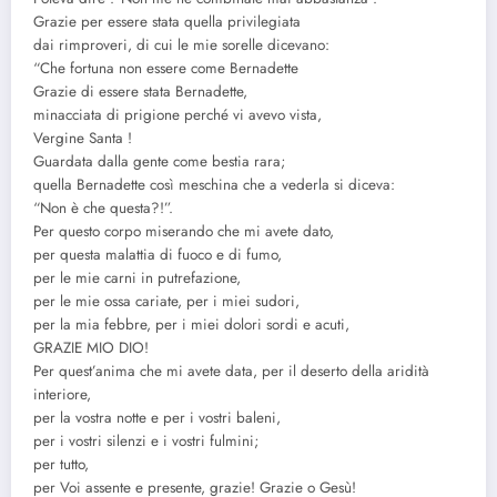
Grazie per essere stata quella privilegiata
dai rimproveri, di cui le mie sorelle dicevano:
“Che fortuna non essere come Bernadette
Grazie di essere stata Bernadette,
minacciata di prigione perché vi avevo vista,
Vergine Santa !
Guardata dalla gente come bestia rara;
quella Bernadette così meschina che a vederla si diceva:
“Non è che questa?!”.
Per questo corpo miserando che mi avete dato,
per questa malattia di fuoco e di fumo,
per le mie carni in putrefazione,
per le mie ossa cariate, per i miei sudori,
per la mia febbre, per i miei dolori sordi e acuti,
GRAZIE MIO DIO!
Per quest’anima che mi avete data, per il deserto della aridità
interiore,
per la vostra notte e per i vostri baleni,
per i vostri silenzi e i vostri fulmini;
per tutto,
per Voi assente e presente, grazie! Grazie o Gesù!