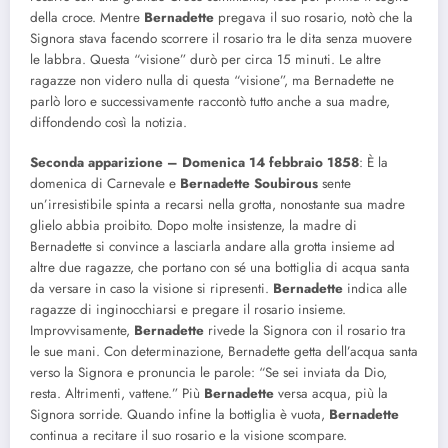
della croce. Mentre
Bernadette
pregava il suo rosario, notò che la
Signora stava facendo scorrere il rosario tra le dita senza muovere
le labbra. Questa “visione” durò per circa 15 minuti. Le altre
ragazze non videro nulla di questa “visione”, ma Bernadette ne
parlò loro e successivamente raccontò tutto anche a sua madre,
diffondendo così la notizia.
Seconda apparizione – Domenica 14 febbraio 1858
: È la
domenica di Carnevale e
Bernadette Soubirous
sente
un’irresistibile spinta a recarsi nella grotta, nonostante sua madre
glielo abbia proibito. Dopo molte insistenze, la madre di
Bernadette si convince a lasciarla andare alla grotta insieme ad
altre due ragazze, che portano con sé una bottiglia di acqua santa
da versare in caso la visione si ripresenti.
Bernadette
indica alle
ragazze di inginocchiarsi e pregare il rosario insieme.
Improvvisamente,
Bernadette
rivede la Signora con il rosario tra
le sue mani. Con determinazione, Bernadette getta dell’acqua santa
verso la Signora e pronuncia le parole: “Se sei inviata da Dio,
resta. Altrimenti, vattene.” Più
Bernadette
versa acqua, più la
Signora sorride. Quando infine la bottiglia è vuota,
Bernadette
continua a recitare il suo rosario e la visione scompare.