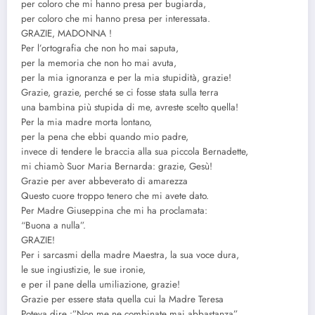
per coloro che mi hanno presa per bugiarda,
per coloro che mi hanno presa per interessata.
GRAZIE, MADONNA !
Per l’ortografia che non ho mai saputa,
per la memoria che non ho mai avuta,
per la mia ignoranza e per la mia stupidità, grazie!
Grazie, grazie, perché se ci fosse stata sulla terra
una bambina più stupida di me, avreste scelto quella!
Per la mia madre morta lontano,
per la pena che ebbi quando mio padre,
invece di tendere le braccia alla sua piccola Bernadette,
mi chiamò Suor Maria Bernarda: grazie, Gesù!
Grazie per aver abbeverato di amarezza
Questo cuore troppo tenero che mi avete dato.
Per Madre Giuseppina che mi ha proclamata:
“Buona a nulla”.
GRAZIE!
Per i sarcasmi della madre Maestra, la sua voce dura,
le sue ingiustizie, le sue ironie,
e per il pane della umiliazione, grazie!
Grazie per essere stata quella cui la Madre Teresa
Poteva dire :”Non me ne combinate mai abbastanza”.