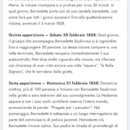
Maria, la visione ricompare e si protrae per circa 30 minuti. In
quel giorno, Bernadette porta con sé una candela benedetta, così
come farà per tutti i giorni successivi fino alla quattordicesima
visione, avvenuta il 3 marzo 1858.
Quinta apparizione – Sabato 20 febbraio 1858:
Quel giorno,
il gruppo che accompagna Bernadette Soubirous si è ingrandito
fino a raggiungere 30 persone. La stessa visione compare e, una
volta terminata, Bernadette recupera immediatamente il suo
autocontrollo. Non dice molto riguardo alla visione, ma riferisce
con chiarezza di aver visto ancora una volta “aquero”, “la Bella
Signora”, che le sorrideva dalla grotta.
Sesta apparizione – Domenica 21 febbraio 1858:
Domenica
mattina, più di 100 persone si trovano con Bernadette Soubirous
nella grotta e sono testimoni del suo coinvolgimento. La Madonna
appare e con i suoi occhi scintillanti osserva l’intero mondo,
pronunciando le parole: “Pregate per i peccatori”. Nel
pomeriggio, Bernadette è sottoposta a un lungo interrogatorio da
parte del commissario di polizia Jacomet. Nonostante ciò,
Bernadette rimane calma. Suo padre le chiede di promettergli di