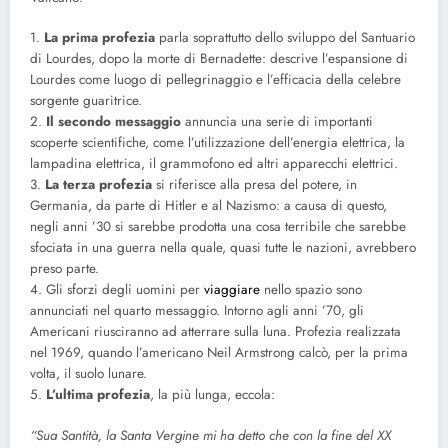
1.
La prima profezia
parla soprattutto dello sviluppo del Santuario
di Lourdes, dopo la morte di Bernadette: descrive l’espansione di
Lourdes come luogo di pellegrinaggio e l’efficacia della celebre
sorgente guaritrice.
2.
Il secondo messaggio
annuncia una serie di importanti
scoperte scientifiche, come l’utilizzazione dell’energia elettrica, la
lampadina elettrica, il grammofono ed altri apparecchi elettrici.
3.
La terza profezia
si riferisce alla presa del potere, in
Germania, da parte di Hitler e al Nazismo: a causa di questo,
negli anni ’30 si sarebbe prodotta una cosa terribile che sarebbe
sfociata in una guerra nella quale, quasi tutte le nazioni, avrebbero
preso parte.
4. Gli sforzi degli uomini per
viaggiare
nello spazio sono
annunciati nel quarto messaggio. Intorno agli anni ’70, gli
Americani riusciranno ad atterrare sulla luna. Profezia realizzata
nel 1969, quando l’americano Neil Armstrong calcò, per la prima
volta, il suolo lunare.
5.
L’ultima profezia
, la più lunga, eccola:
“Sua Santità, la Santa Vergine mi ha detto che con la fine del XX