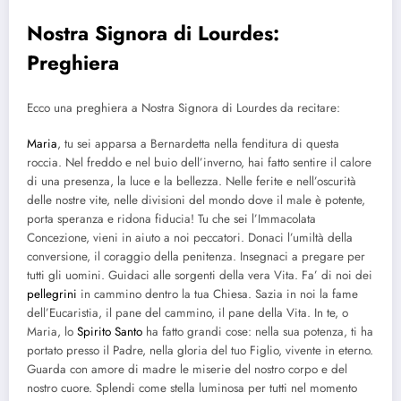
Nostra Signora di Lourdes:
Preghiera
Ecco una preghiera a Nostra Signora di Lourdes da recitare:
Maria
, tu sei apparsa a Bernardetta nella fenditura di questa
roccia. Nel freddo e nel buio dell’inverno, hai fatto sentire il calore
di una presenza, la luce e la bellezza. Nelle ferite e nell’oscurità
delle nostre vite, nelle divisioni del mondo dove il male è potente,
porta speranza e ridona fiducia! Tu che sei l’Immacolata
Concezione, vieni in aiuto a noi peccatori. Donaci l’umiltà della
conversione, il coraggio della penitenza. Insegnaci a pregare per
tutti gli uomini. Guidaci alle sorgenti della vera Vita. Fa’ di noi dei
pellegrini
in cammino dentro la tua Chiesa. Sazia in noi la fame
dell’Eucaristia, il pane del cammino, il pane della Vita. In te, o
Maria, lo
Spirito Santo
ha fatto grandi cose: nella sua potenza, ti ha
portato presso il Padre, nella gloria del tuo Figlio, vivente in eterno.
Guarda con amore di madre le miserie del nostro corpo e del
nostro cuore. Splendi come stella luminosa per tutti nel momento