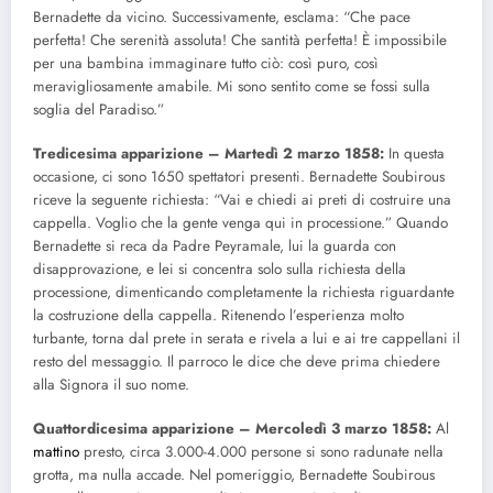
Bernadette da vicino. Successivamente, esclama: “Che pace
perfetta! Che serenità assoluta! Che santità perfetta! È impossibile
per una bambina immaginare tutto ciò: così puro, così
meravigliosamente amabile. Mi sono sentito come se fossi sulla
soglia del Paradiso.”
Tredicesima apparizione – Martedì 2 marzo 1858:
In questa
occasione, ci sono 1650 spettatori presenti. Bernadette Soubirous
riceve la seguente richiesta: “Vai e chiedi ai preti di costruire una
cappella. Voglio che la gente venga qui in processione.” Quando
Bernadette si reca da Padre Peyramale, lui la guarda con
disapprovazione, e lei si concentra solo sulla richiesta della
processione, dimenticando completamente la richiesta riguardante
la costruzione della cappella. Ritenendo l’esperienza molto
turbante, torna dal prete in serata e rivela a lui e ai tre cappellani il
resto del messaggio. Il parroco le dice che deve prima chiedere
alla Signora il suo nome.
Quattordicesima apparizione – Mercoledì 3 marzo 1858:
Al
mattino
presto, circa 3.000-4.000 persone si sono radunate nella
grotta, ma nulla accade. Nel pomeriggio, Bernadette Soubirous