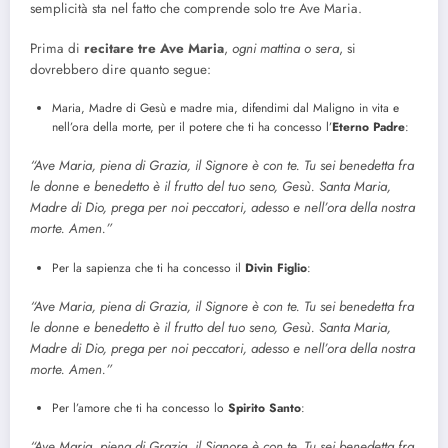
semplicità sta nel fatto che comprende solo tre Ave Maria.
Prima di
recitare tre Ave Maria
,
ogni mattina o sera
, si
dovrebbero dire quanto segue:
Maria, Madre di Gesù e madre mia, difendimi dal Maligno in vita e
nell’ora della morte, per il potere che ti ha concesso l’
Eterno Padre
:
“Ave Maria, piena di Grazia, il Signore è con te. Tu sei benedetta fra
le donne e benedetto è il frutto del tuo seno, Gesù. Santa Maria,
Madre di Dio, prega per noi peccatori, adesso e nell’ora della nostra
morte. Amen.”
Per la sapienza che ti ha concesso il
Divin Figlio
:
“Ave Maria, piena di Grazia, il Signore è con te. Tu sei benedetta fra
le donne e benedetto è il frutto del tuo seno, Gesù. Santa Maria,
Madre di Dio, prega per noi peccatori, adesso e nell’ora della nostra
morte. Amen.”
Per l’amore che ti ha concesso lo
Spirito Santo
:
“Ave Maria, piena di Grazia, il Signore è con te. Tu sei benedetta fra