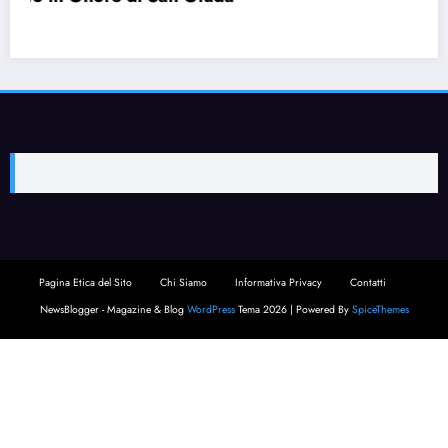
Pagina Etica del Sito
Chi Siamo
Informativa Privacy
Contatti
NewsBlogger - Magazine & Blog
WordPress
Tema 2026 | Powered By
SpiceThemes