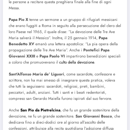
le persone a recitare questa preghiera finale alla fine di ogni
Messa.
Papa Pio X
tenne un sermone a un gruppo di rifugiati messicani
che erano fuggiti a Roma in seguito alla persecuzione del clero del
loro Paese nel 1965, il quale disse: ”La devozione delle Tre Ave
Maria salverà il Messico”. Inoltre, il 25 gennaio 1914,
Papa
Benedetto XV
emanò una lettera apostolica: “La pia opera della
propagazione delle Tre Ave Maria”. Anche i
Pontefici Papa
Giovanni XXIII
e
Papa Paolo VI
impartirono benedizioni speciali
a coloro che promuovevano il
culto della devozione
.
Sant’Alfonso Maria de’ Liguori
, come sacerdote, confessore e
scrittore, non ha mai smesso di insegnare questa pratica, voleva
che tutti la seguissero: sacerdoti, religiosi, preti, bambini,
peccatori, adulti, anziani. Tutti i santi e i beati redentoristi,
compreso san Gerardo Maiella furono ispirati dal suo fervore.
Anche
San Pio da Pietrelcina
, che fu un grande sostenitore della
devozione, ne fu un grande sostenitore.
San Giovanni Bosco
, che
dedicava fino a dieci-dodici ore al giorno all’ascolto delle
confessioni, attribuisce alla recita quotidiana l’adozione diffusa