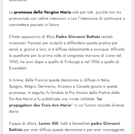
La
promessa della Vergine Maria
vale per tutti, purché non sia
pronunciata con cattive intenzioni o con l’intenzione di continuare a
commettere peccato in futuro.
Il frate cappuccino di Blois
Padre Giovanni Battista
reclutò
missionari francesi per aiutarlo a diffondere questa pratica per
secoli e, grazie a loro, si è diffusa velocemente e ovunque. Affrontò
la questione per la prima volta al congresso mariano di Lione nel
1900, tre anni dopo a quello di Friburgo e nel 1906 a quello di
Einsiedeln.
In breve, dalla Francia questa devozione si diffuse in Italia,
Spagna, Belgio, Germania, Svizzera e Canada grazie a questa
promessa. In seguito, fu fondata la Pia Unione della Pratica delle
Tre Ave Marie e fu pubblicata una rivista intitolata “
Le
propagateur des Trois Ave Marie
” in cui furono raccolte diverse
storie.
Il papa di allora,
Leone XIII
, lodò e benedisse
padre Giovanni
Battista
per aver diffuso questa devozione e per aver incoraggiato