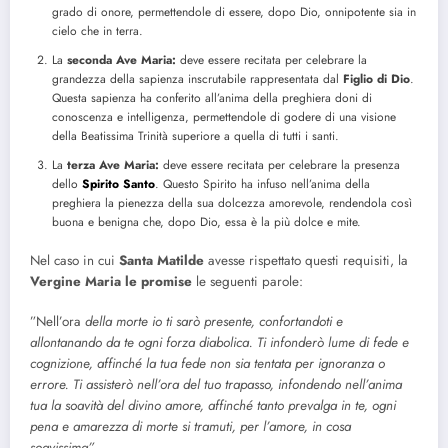
grado di onore, permettendole di essere, dopo Dio, onnipotente sia in
cielo che in terra.
La
seconda Ave Maria:
deve essere recitata per celebrare la
grandezza della sapienza inscrutabile rappresentata dal
Figlio di Dio
.
Questa sapienza ha conferito all’anima della preghiera doni di
conoscenza e intelligenza, permettendole di godere di una visione
della Beatissima Trinità superiore a quella di tutti i santi.
La
terza Ave Maria:
deve essere recitata per celebrare la presenza
dello
Spirito Santo
. Questo Spirito ha infuso nell’anima della
preghiera la pienezza della sua dolcezza amorevole, rendendola così
buona e benigna che, dopo Dio, essa è la più dolce e mite.
Nel caso in cui
Santa Matilde
avesse rispettato questi requisiti, la
Vergine Maria le promise
le seguenti parole:
”Nell’ora
della morte io ti sarò presente, confortandoti e
allontanando da te ogni forza diabolica. Ti infonderò lume di fede e
cognizione, affinché la tua fede non sia tentata per ignoranza o
errore. Ti assisterò nell’ora del tuo trapasso, infondendo nell’anima
tua la soavità del divino amore, affinché tanto prevalga in te, ogni
pena e amarezza di morte si tramuti, per l’amore, in cosa
soavissima”.