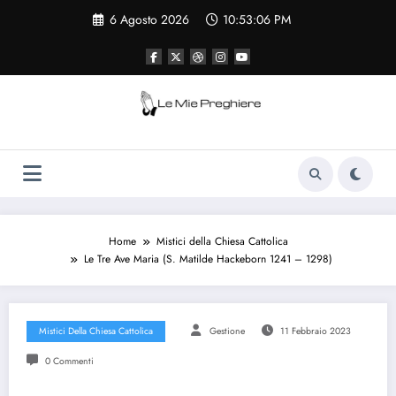
Vai
6 Agosto 2026
10:53:06 PM
al
contenuto
Le Mie Preghiere
Il sito che raccogliere le preghiere e le
curiosità sulla chiesa cattolica
Home
Mistici della Chiesa Cattolica
Le Tre Ave Maria (S. Matilde Hackeborn 1241 – 1298)
Mistici Della Chiesa Cattolica
Gestione
11 Febbraio 2023
0 Commenti