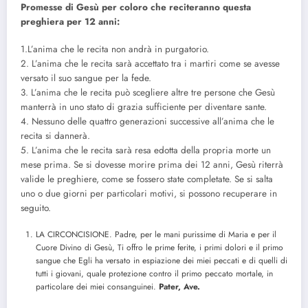
Promesse di Gesù per coloro che reciteranno questa
preghiera per 12 anni:
1.L’anima che le recita non andrà in purgatorio.
2. L’anima che le recita sarà accettato tra i martiri come se avesse
versato il suo sangue per la fede.
3. L’anima che le recita può scegliere altre tre persone che Gesù
manterrà in uno stato di grazia sufficiente per diventare sante.
4. Nessuno delle quattro generazioni successive all’anima che le
recita si dannerà.
5. L’anima che le recita sarà resa edotta della propria morte un
mese prima. Se si dovesse morire prima dei 12 anni, Gesù riterrà
valide le preghiere, come se fossero state completate. Se si salta
uno o due giorni per particolari motivi, si possono recuperare in
seguito.
LA CIRCONCISIONE. Padre, per le mani purissime di Maria e per il
Cuore Divino di Gesù, Ti offro le prime ferite, i primi dolori e il primo
sangue che Egli ha versato in espiazione dei miei peccati e di quelli di
tutti i giovani, quale protezione contro il primo peccato mortale, in
particolare dei miei consanguinei.
Pater, Ave.