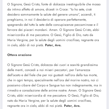
O Signore, Gesù Cristo, fonte di dolcezza inestinguibile che mosso
da intimo affetto di amore, dicesti in Croce: “Io ho sete, cioè
desidero sommamente la salute del genere umano”, accendi, ti
preghiamo, in noi il desiderio di operare perfettamente,
spegnendo del tutto la sete delle concupiscenze peccaminose e il
fervore dei piaceri mondani. Amen. O Signore Gesù Cristo, abbi
misericordia di me peccatore. O Gesù, Figlio di Dio, nato da
Maria Vergine, per la salute degli uomini crocifisso, regnante ora
in cielo, abbi di noi pietà.
Pater, Ave.
Ottava orazione
O Signore Gesù Cristo, dolcezza dei cuori e soavità grandissima
delle menti, concedi a noi miseri peccatori, per l’amarezza
dell’aceto e del fiele che per noi gustasti nell’ora della tua morte,
che in ogni tempo, specialmente nell’ora del morire nostro, noi ci
possiamo cibare del Corpo e Sangue tuo non indegnamente, ma in
rimedio e consolazione delle anime nostre. Amen. O Signore Gesù
Cristo, abbi misericordia di me peccatore. O Gesù, Figlio di Dio,
nato da Maria Vergine, per la salute degli uomini crocifisso,
regnante ora in cielo, abbi di noi pietà.
Pater, Ave.