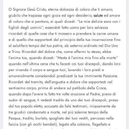
O Signore Gesù Cristo, eterna dolcezza di coloro che ti amano,
giubilo che trapassa ogni gioia ed ogni desiderio,
salute
ed amore
di coloro che si pentono, ai quali dicesti: “Le mie delizie sono con i
figlioli degli uomini“, essendoti fatto uomo per loro salvezza
ricordati di quelle cose che ti mossero a prendere la carne umana
e di quello che sopportasti dal principio della tua incarnazione fino
al salutifero tempo del tuo patire, ab aeterno ordinato nel Dio Uno
e Trino. Ricordati del dolore che, come affermi tu stesso, ebbe
l’anima tua, quando dicesti: “Mesta è l’anima mia fino alla morte“
quando nell’ultima cena che tu facesti coi tuoi discepoli, dando loro
per vivanda il corpo e sangue tuoi, lavando i loro piedi e
amorevolmente consolandoli predicesti la tua imminente Passione.
Ricordati del tremito, dell’angustia e dolore che sopportasti nel
santissimo corpo, prima di andare sul patibolo della Croce,
quando dopo l’avere tu fatto tre volte orazione al Padre, pieno di
sudor di sangue, ti vedesti tradito da uno dei tuoi discepoli, preso
dal tuo popolo eletto, accusato da falsi testimoni, iniquamente da
tre giudici condannato a morte, nel più solenne tempo della
Pasqua, tradito, burlato, spogliato dei tuoi vestiti, percosso nella
faccia (con gli occhi bendati), legato alla colonna, flagellato e