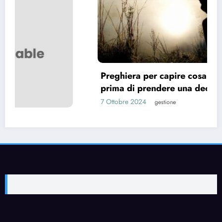
iera per capire cosa fare (Preghiera
 di prendere una decisione)
re 2024
gestione
Preghie
6 Ottobr