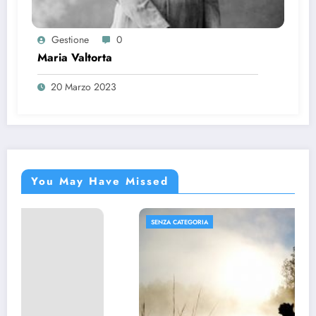
Gestione
0
Maria Valtorta
20 Marzo 2023
You May Have Missed
CATEGORIA
SENZA CA