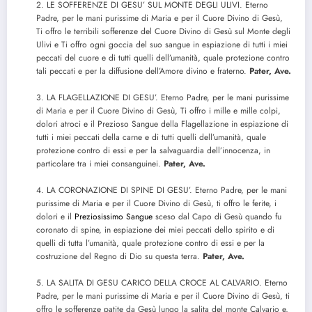
2. LE SOFFERENZE DI GESU’ SUL MONTE DEGLI ULIVI. Eterno
Padre, per le mani purissime di Maria e per il Cuore Divino di Gesù,
Ti offro le terribili sofferenze del Cuore Divino di Gesù sul Monte degli
Ulivi e Ti offro ogni goccia del suo sangue in espiazione di tutti i miei
peccati del cuore e di tutti quelli dell’umanità, quale protezione contro
tali peccati e per la diffusione dell’Amore divino e fraterno.
Pater, Ave.
3. LA FLAGELLAZIONE DI GESU’. Eterno Padre, per le mani purissime
di Maria e per il Cuore Divino di Gesù, Ti offro i mille e mille colpi,
dolori atroci e il Prezioso Sangue della Flagellazione in espiazione di
tutti i miei peccati della carne e di tutti quelli dell’umanità, quale
protezione contro di essi e per la salvaguardia dell’innocenza, in
particolare tra i miei consanguinei.
Pater, Ave.
4. LA CORONAZIONE DI SPINE DI GESU’. Eterno Padre, per le mani
purissime di Maria e per il Cuore Divino di Gesù, ti offro le ferite, i
dolori e il
Preziosissimo Sangue
sceso dal Capo di Gesù quando fu
coronato di spine, in espiazione dei miei peccati dello spirito e di
quelli di tutta l’umanità, quale protezione contro di essi e per la
costruzione del Regno di Dio su questa terra.
Pater, Ave.
5. LA SALITA DI GESU CARICO DELLA CROCE AL CALVARIO. Eterno
Padre, per le mani purissime di Maria e per il Cuore Divino di Gesù, ti
offro le sofferenze patite da Gesù lungo la salita del monte Calvario e,