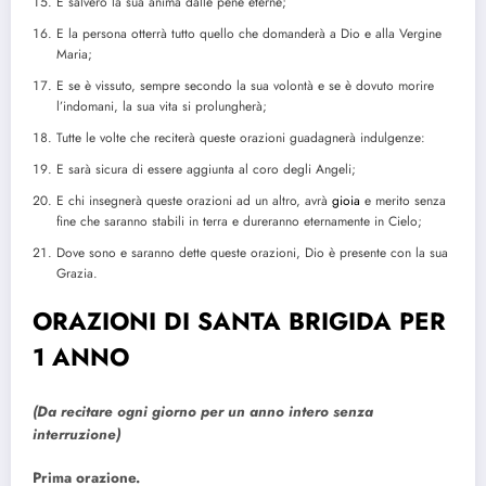
E salverò la sua anima dalle pene eterne;
E la persona otterrà tutto quello che domanderà a Dio e alla Vergine
Maria;
E se è vissuto, sempre secondo la sua volontà e se è dovuto morire
l’indomani, la sua vita si prolungherà;
Tutte le volte che reciterà queste orazioni guadagnerà indulgenze:
E sarà sicura di essere aggiunta al coro degli Angeli;
E chi insegnerà queste orazioni ad un altro, avrà
gioia
e merito senza
fine che saranno stabili in terra e dureranno eternamente in Cielo;
Dove sono e saranno dette queste orazioni, Dio è presente con la sua
Grazia.
ORAZIONI DI SANTA BRIGIDA PER
1 ANNO
(Da recitare ogni giorno per un anno intero senza
interruzione)
Prima orazione.