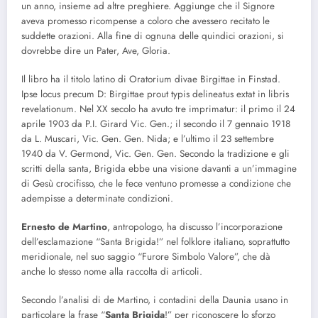
un anno, insieme ad altre preghiere. Aggiunge che il Signore
aveva promesso ricompense a coloro che avessero recitato le
suddette orazioni. Alla fine di ognuna delle quindici orazioni, si
dovrebbe dire un Pater, Ave, Gloria.
Il libro ha il titolo latino di Oratorium divae Birgittae in Finstad.
Ipse locus precum D: Birgittae prout typis delineatus extat in libris
revelationum. Nel XX secolo ha avuto tre imprimatur: il primo il 24
aprile 1903 da P.I. Girard Vic. Gen.; il secondo il 7 gennaio 1918
da L. Muscari, Vic. Gen. Gen. Nida; e l’ultimo il 23 settembre
1940 da V. Germond, Vic. Gen. Gen. Secondo la tradizione e gli
scritti della santa, Brigida ebbe una visione davanti a un’immagine
di Gesù crocifisso, che le fece ventuno promesse a condizione che
adempisse a determinate condizioni.
Ernesto de Martino
, antropologo, ha discusso l’incorporazione
dell’esclamazione “Santa Brigida!” nel folklore italiano, soprattutto
meridionale, nel suo saggio “Furore Simbolo Valore”, che dà
anche lo stesso nome alla raccolta di articoli.
Secondo l’analisi di de Martino, i contadini della Daunia usano in
particolare la frase “
Santa Brigida
!” per riconoscere lo sforzo