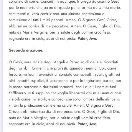
coronato di spine. Concedimi adunque, ti prego dolcissimo Gesù,
per le memorie che serbo di queste pene, prima della mia morte,
sentimenti di vera contrizione, una sincera confessione e
remissione di tutti i miei peccati. Amen. O Signore Gesù Cristo,
abbi misericordia di me peccatore! Amen. O Gesù, Figlio di Dio,
nato da Maria Vergine, per la salute degli uomini crocifisso,
regnante ora in cielo, abbi di noi pietà.
Pater, Ave.
Seconda orazione.
O Gesù, vera letizia degli Angeli e Paradiso di delizie, ricordati
degli orribili tormenti che provasti, quando i nemici tuoi, come
ferocissimi leoni, avendoti circondato con schiaffi, sputi, graffi ed
altri inauditi supplizi, ti lacerarono; e per le ingiuriose parole, per
le aspre percosse e durissimi tormenti, con i quali i nemici tuoi
t’afflissero, io ti supplico che voglia liberarmi dai miei nemici così
visibili come invisibili, e concedi che sotto l’ombra delle ali tue io
ritrovi la protezione dell’eterna salute. Amen. O Signore Gesù
Cristo, abbi misericordia di me peccatore. O Gesù, Figlio di Dio,
nato da Maria Vergine, per la salute degli uomini crocifisso,
regnante ora in cielo, abbi di noi pietà.
Pater, Ave.