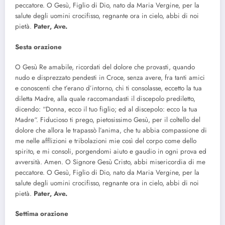
peccatore. O Gesù, Figlio di Dio, nato da Maria Vergine, per la
salute degli uomini crocifisso, regnante ora in cielo, abbi di noi
pietà.
Pater, Ave.
Sesta orazione
O Gesù Re amabile, ricordati del dolore che provasti, quando
nudo e disprezzato pendesti in Croce, senza avere, fra tanti amici
e conoscenti che t’erano d’intorno, chi ti consolasse, eccetto la tua
diletta Madre, alla quale raccomandasti il discepolo prediletto,
dicendo: “Donna, ecco il tuo figlio; ed al discepolo: ecco la tua
Madre“. Fiducioso ti prego, pietosissimo Gesù, per il coltello del
dolore che allora le trapassò l’anima, che tu abbia compassione di
me nelle afflizioni e tribolazioni mie così del corpo come dello
spirito, e mi consoli, porgendomi aiuto e gaudio in ogni prova ed
avversità. Amen. O Signore Gesù Cristo, abbi misericordia di me
peccatore. O Gesù, Figlio di Dio, nato da Maria Vergine, per la
salute degli uomini crocifisso, regnante ora in cielo, abbi di noi
pietà.
Pater, Ave.
Settima orazione