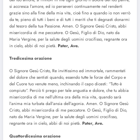
si accresca l’amore, ed io perseveri continuamente nel renderti
grazie sino alla fine della mia vita, cioè fino a quando io non verrò
da te, pieno di tutti i beni e di tutti i meriti che ti degnasti donarmi
dal tesoro della tua Passione. Amen. O Signore Gesù Cristo, abbi
misericordia di me peccatore. O Gesù, Figlio di Dio, nato da
Maria Vergine, per la salute degli uomini crocifisso, regnante ora
in cielo, abbi di noi pietà.
Pater, Ave.
Tredicesima orazione
O Signore Gesù Cristo, Re invittissimo ed immortale, rammentati
del dolore che sentisti quando, essendo tutte le forze del Corpo e
del Cuore tuo venute meno, inchinando il capo dicesti: “Tutto è
compiuto“. Perciò ti prego per tale angustia e dolore, che tu abbia
misericordia di me nell’ultima ora della mia vita, quando sarà
l’anima mia turbata dall’ansia dell’agonia. Amen. O Signore Gesù
Cristo, abbi misericordia di me peccatore. O Gesù, Figlio di Dio,
nato da Maria Vergine, per la salute degli uomini crocifisso,
regnante ora in cielo, abbi di noi pietà.
Pater, Ave.
Quattordicesima orazione