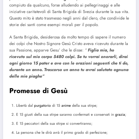
compiuto da qualcuno, forse alludendo ai pellegrinaggi e alle
iniziative caritatevoli di Santa Brigida di Svezia durante la sua vita.
Questo mito è stato trasmesso negli anni dal clero, che condivide le
storie dei santi come esempi morali per il popolo.
A Santa Brigida, desiderosa da molto tempo di sapere il numero
dei colpi che Nostro Signore Gesù Cristo aveva ricevuto durante la
sua Passione, apparve Gesu’ che le disse:
“
Figlia mia, ho
ricevuto sul mio corpo 5480 colpi. Se tu vorrai onorarli, dirai
ogni giorno 15 pater e ave con le orazioni seguenti che ti do,
durante un anno. Trascorso un anno tu avrai salutato ognuna
delle mie piaghe”
Promesse di Gesù
Libertà dal
purgatorio
di 15
anime
della sua stirpe;
E 15 giusti della sua stirpe saranno confermati e conservati in
grazia
;
E 15 peccatori della sua stirpe si convertiranno;
La persona che le dirà avrà il primo grado di perfezione;