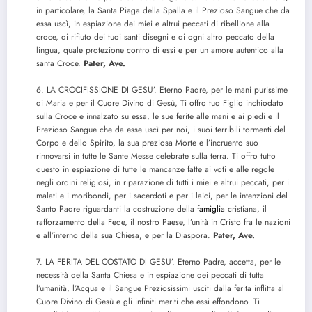
in particolare, la Santa Piaga della Spalla e il Prezioso Sangue che da
essa uscì, in espiazione dei miei e altrui peccati di ribellione alla
croce, di rifiuto dei tuoi santi disegni e di ogni altro peccato della
lingua, quale protezione contro di essi e per un amore autentico alla
santa Croce.
Pater, Ave.
6. LA CROCIFISSIONE DI GESU’. Eterno Padre, per le mani purissime
di Maria e per il Cuore Divino di Gesù, Ti offro tuo Figlio inchiodato
sulla Croce e innalzato su essa, le sue ferite alle mani e ai piedi e il
Prezioso Sangue che da esse uscì per noi, i suoi terribili tormenti del
Corpo e dello Spirito, la sua preziosa Morte e l’incruento suo
rinnovarsi in tutte le Sante Messe celebrate sulla terra. Ti offro tutto
questo in espiazione di tutte le mancanze fatte ai voti e alle regole
negli ordini religiosi, in riparazione di tutti i miei e altrui peccati, per i
malati e i moribondi, per i sacerdoti e per i laici, per le intenzioni del
Santo Padre riguardanti la costruzione della
famiglia
cristiana, il
rafforzamento della Fede, il nostro Paese, l’unità in Cristo fra le nazioni
e all’interno della sua Chiesa, e per la Diaspora.
Pater, Ave.
7. LA FERITA DEL COSTATO DI GESU’. Eterno Padre, accetta, per le
necessità della Santa Chiesa e in espiazione dei peccati di tutta
l’umanità, l’Acqua e il Sangue Preziosissimi usciti dalla ferita inflitta al
Cuore Divino di Gesù e gli infiniti meriti che essi effondono. Ti