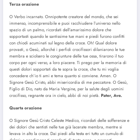
Terza orazione
O Verbo incarnato. Onnipotente creatore del mondo, che sei
immenso, incomprensibile e puoi racchiudere l’universo nello
spazio di un palmo, ricordati dell’amarissimo dolore che
sopportasti quando le santissime tue mani e piedi furono confitti
con chiodi acuminati sul legno della croce. Oh! Qual dolore
provasti, o Gesù, allorché i perfidi crocifissori dilaniarono le tue
membra e sciolsero le congiunture delle tue ossa, tirarono il tuo
corpo per ogni verso, a loro piacere. Ti prego per la memoria di
questi dolori sopportati da te sopra la croce, che tu mi voglia
concedere ch’io ti ami e tema quanto si conviene. Amen. O
Signore Gesù Cristo, abbi misericordia di me peccatore. O Gesù,
Figlio di Dio, nato da Maria Vergine, per la salute degli uomini
crocifisso, regnante ora in cielo, abbi di noi pietà.
Pater, Ave.
Quarta orazione
O Signore Gesù Cristo Celeste Medico, ricordati delle sofferenze e
dei dolori che sentisti nelle tue già lacerate membra, mentre si
levava in alto la croce. Dai piedi alla testa eri tutto un cumulo di