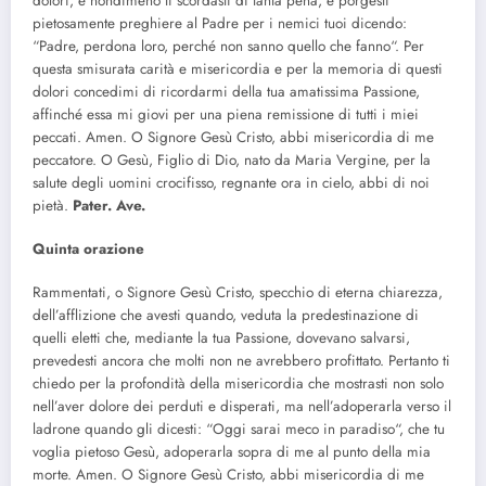
dolori; e nondimeno ti scordasti di tanta pena, e porgesti
pietosamente preghiere al Padre per i nemici tuoi dicendo:
“Padre, perdona loro, perché non sanno quello che fanno“. Per
questa smisurata carità e misericordia e per la memoria di questi
dolori concedimi di ricordarmi della tua amatissima Passione,
affinché essa mi giovi per una piena remissione di tutti i miei
peccati. Amen. O Signore Gesù Cristo, abbi misericordia di me
peccatore. O Gesù, Figlio di Dio, nato da Maria Vergine, per la
salute degli uomini crocifisso, regnante ora in cielo, abbi di noi
pietà.
Pater. Ave.
Quinta orazione
Rammentati, o Signore Gesù Cristo, specchio di eterna chiarezza,
dell’afflizione che avesti quando, veduta la predestinazione di
quelli eletti che, mediante la tua Passione, dovevano salvarsi,
prevedesti ancora che molti non ne avrebbero profittato. Pertanto ti
chiedo per la profondità della misericordia che mostrasti non solo
nell’aver dolore dei perduti e disperati, ma nell’adoperarla verso il
ladrone quando gli dicesti: “Oggi sarai meco in paradiso“, che tu
voglia pietoso Gesù, adoperarla sopra di me al punto della mia
morte. Amen. O Signore Gesù Cristo, abbi misericordia di me