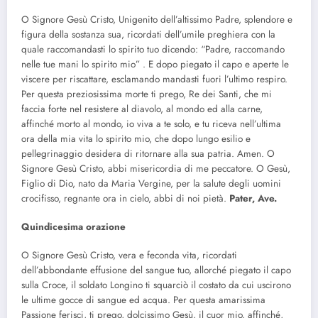
O Signore Gesù Cristo, Unigenito dell’altissimo Padre, splendore e
figura della sostanza sua, ricordati dell’umile preghiera con la
quale raccomandasti lo spirito tuo dicendo: “Padre, raccomando
nelle tue mani lo spirito mio” . E dopo piegato il capo e aperte le
viscere per riscattare, esclamando mandasti fuori l’ultimo respiro.
Per questa preziosissima morte ti prego, Re dei Santi, che mi
faccia forte nel resistere al diavolo, al mondo ed alla carne,
affinché morto al mondo, io viva a te solo, e tu riceva nell’ultima
ora della mia vita lo spirito mio, che dopo lungo esilio e
pellegrinaggio desidera di ritornare alla sua patria. Amen. O
Signore Gesù Cristo, abbi misericordia di me peccatore. O Gesù,
Figlio di Dio, nato da Maria Vergine, per la salute degli uomini
crocifisso, regnante ora in cielo, abbi di noi pietà.
Pater, Ave.
Quindicesima orazione
O Signore Gesù Cristo, vera e feconda vita, ricordati
dell’abbondante effusione del sangue tuo, allorché piegato il capo
sulla Croce, il soldato Longino ti squarciò il costato da cui uscirono
le ultime gocce di sangue ed acqua. Per questa amarissima
Passione ferisci, ti prego, dolcissimo Gesù, il cuor mio, affinché,