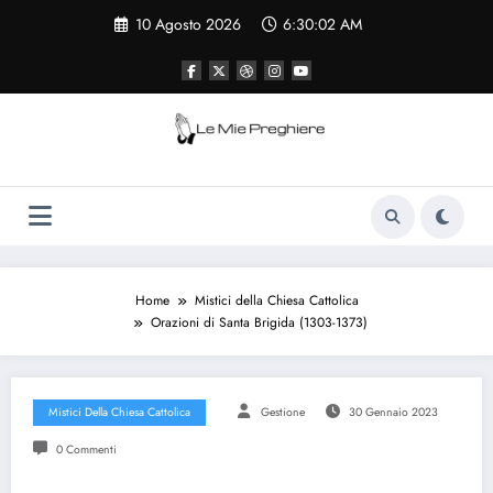
Vai
10 Agosto 2026
6:30:03 AM
al
contenuto
Le Mie Preghiere
Il sito che raccogliere le preghiere e le
curiosità sulla chiesa cattolica
Home
Mistici della Chiesa Cattolica
Orazioni di Santa Brigida (1303-1373)
Mistici Della Chiesa Cattolica
Gestione
30 Gennaio 2023
0 Commenti