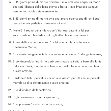
E 15 giorni prima di morire riceverà il mio prezioso corpo, di modo
che sarà liberata dalla fame eterna e berrà il mio Prezioso Sangue
perché non abbia sete eternamente;
E 15 giorni prima di morire avrà una amara contrizione di tutti i suoi
peccati e una perfetta conoscenza di essi;
Metterò il segno della mia croce Vittoriosa davanti a lei per
soccorrerla e difenderla contro gli attacchi dei suoi nemici;
Prima della sua morte io verrò a lei con la mia amatissima e
dilettissima Madre;
E riceverò benignamente la sua anima e la condurrò alle gioie eterne;
E conducendola fino là, le darò con singolare tratto a bere alla fonte
della mia Deità, ciò che non farò con quelli che non hanno recitato
queste orazioni;
Perdonerò tutti i peccati a chiunque è vissuto per 30 anni in peccato
mortale se dirà devotamente queste orazioni;
E lo difenderò dalle tentazioni;
E gli conserverò i suoi cinque sensi;
E lo preserverò dalla morte improvvisa;