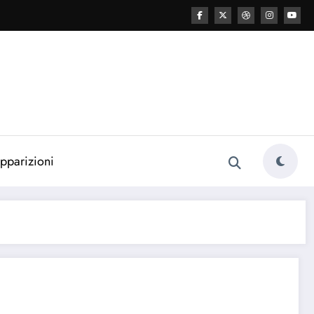
esa cattolica
pparizioni