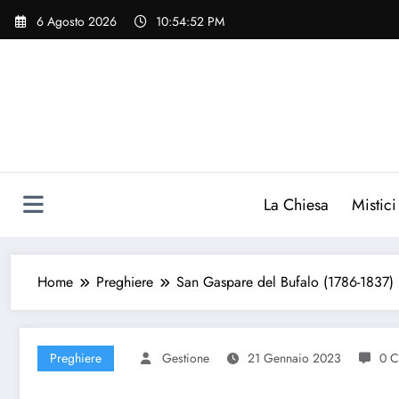
Vai
6 Agosto 2026
10:54:52 PM
al
contenuto
La Chiesa
Mistici
Home
Preghiere
San Gaspare del Bufalo (1786-1837) 
Preghiere
Gestione
21 Gennaio 2023
0 C