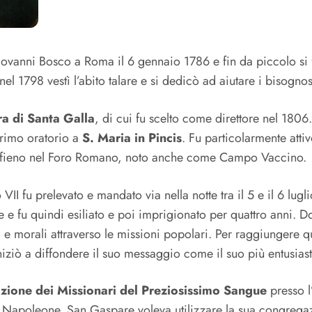
ovanni Bosco a Roma il 6 gennaio 1786 e fin da piccolo si 
l 1798 vestì l’abito talare e si dedicò ad aiutare i bisognos
a di Santa Galla
, di cui fu scelto come direttore nel 1806
 primo oratorio a
S. Maria in Pincis
. Fu particolarmente atti
il fieno nel Foro Romano, noto anche come Campo Vaccino.
I fu prelevato e mandato via nella notte tra il 5 e il 6 lugl
e e fu quindi esiliato e poi imprigionato per quattro anni. 
osi e morali attraverso le missioni popolari. Per raggiungere 
niziò a diffondere il suo messaggio come il suo più entusiast
ione dei Missionari del Preziosissimo Sangue
presso l
a Napoleone. San Gaspare voleva utilizzare la sua congregazio