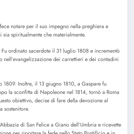
fece notare per il suo impegno nella preghiera e
i sia spiritualmente che materialmente.
. Fu ordinato sacerdote il 31 luglio 1808 e incrementò
vo nell’evangelizzazione dei carrettieri e dei contadini
io 1809. Inoltre, il 13 giugno 1810, a Gaspare fu
Dopo la sconfitta di Napoleone nel 1814, tornò a Roma
questo obiettivo, decise di fare della devozione al
a sostenitore.
’Abbazia di San Felice a Giano dell’Umbria e ricevette
ne per riportare la fede nello Stato Pontificio e in