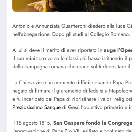
Antonio e Annunziata Quartieroni diedero alla luce Gi
nell’abnegazione. Dopo gli studi al Collegio Romano, ne
A lui si deve il merito di aver riportato in
auge l’Oper
il suo ministero verso le classi più basse istituendo il
della campagna romana che erano soliti depositare 
La Chiesa visse un momento difficile quando Papa Pio VI
negato di firmare il giuramento di fedeltà a Napoleon
e fu incaricato dal Papa di ripristinare i valori religi
Preziosissimo Sangue
di Gesù l’obiettivo primario e i
Il 15 agosto 1815,
San Gaspare fondò la Congregaz
l’approvazione di Papa Pio VII, esiliato e confinato d