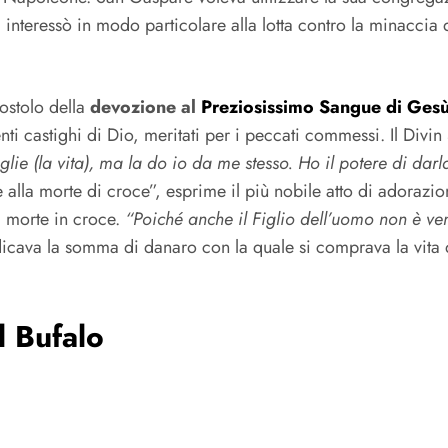
 Si interessò in modo particolare alla lotta contro la minaccia
ostolo della
devozione al
Preziosissimo Sangue di Ges
i castighi di Dio, meritati per i peccati commessi. Il Divin 
lie (la vita), ma la do io da me stesso. Ho il potere di darl
 alla morte di croce”, esprime il più nobile atto di adorazi
a morte in croce.
“Poiché anche il Figlio dell’uomo non è ven
indicava la somma di danaro con la quale si comprava la vit
 Bufalo