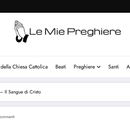
Le Mie Preghiere
Il sito che raccogliere le preghiere e le curiosità sulla chi
 della Chiesa Cattolica
Beati
Preghiere
Santi
A
– Il Sangue di Cristo
ommenti