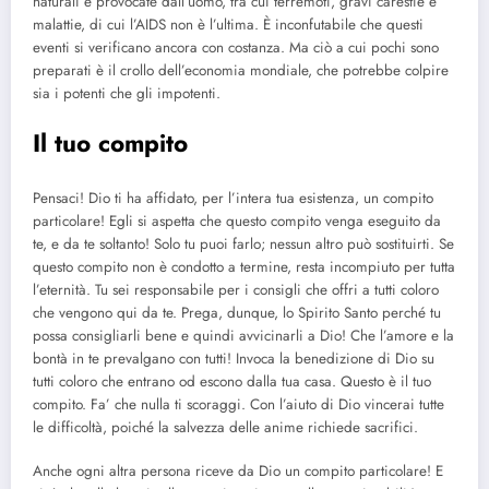
naturali e provocate dall’uomo, tra cui terremoti, gravi carestie e
malattie, di cui l’AIDS non è l’ultima. È inconfutabile che questi
eventi si verificano ancora con costanza. Ma ciò a cui pochi sono
preparati è il crollo dell’economia mondiale, che potrebbe colpire
sia i potenti che gli impotenti.
Il tuo compito
Pensaci! Dio ti ha affidato, per l’intera tua esistenza, un compito
particolare! Egli si aspetta che questo compito venga eseguito da
te, e da te soltanto! Solo tu puoi farlo; nessun altro può sostituirti. Se
questo compito non è condotto a termine, resta incompiuto per tutta
l’eternità. Tu sei responsabile per i consigli che offri a tutti coloro
che vengono qui da te. Prega, dunque, lo Spirito Santo perché tu
possa consigliarli bene e quindi avvicinarli a Dio! Che l’amore e la
bontà in te prevalgano con tutti! Invoca la benedizione di Dio su
tutti coloro che entrano od escono dalla tua casa. Questo è il tuo
compito. Fa’ che nulla ti scoraggi. Con l’aiuto di Dio vincerai tutte
le difficoltà, poiché la salvezza delle anime richiede sacrifici.
Anche ogni altra persona riceve da Dio un compito particolare! E