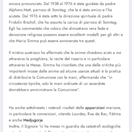
ancora pronunciato. Dal 1938 al 1976 è stata guidata da padre
Alphons Matt, parroco di Sonntag, che le è stato amico e l’ha
aiutata. Dal 1976 è stata sotto la direzione spirituale di padre
Fridolin Bischof, che ha assunto la carica di parroco di Sonntag.
Egli ha commentato che coloro che dimostrano vera fede e
devozione religiosa possono essere eccellenti modelli per gli altri e
che Maria Simma può essere annoverata tra questi.
Il mistico austriaco ha affermato che le anime chiedono aiuto a noi
attraverso la preghiera, la recita del rosario e in particolare
attraverso la Messa. Simma ha ricordato che una delle critiche più
importanti mosse dalle anime ad alcune usanze attuali è la pratica
di distribuire la Comunione con le mani, affermando che “in
circostanze tipiche, solo le mani ordinate di un sacerdote
dovrebbero amministrare la Comunione”.
Ha anche sottolineato i notevoli risultati delle
apparizioni
mariane,
in particolare le conversioni, citando Lourdes, Rue de Bac, Fátima
e anche
Medjugorje
.
Inoltre, il Signore “ci ha messo in guardia da catastrofi ecologiche