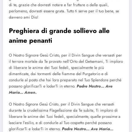
di te, grazie che dovresti notare e far fruttare o delle quali,
perlomeno, dovresti essere grata. Tutto ti serve per il tuo bene, se
davvero ami Dio!
Preghiera di grande sollievo alle
anime penanti
O Nostro Signore Gesù Cristo, per il Divin Sangue che versasti per
il terrore mortale da Te provato nell’Orto del Getsemani, Ti imploro
di liberare le anime dei Tuoi fedeli, specialmente le più
dimenticate, dai tormenti delle fiamme del Purgatorio e di
condurle al posto che hai loro preparato nel Tuo Splendore perché
possano glorificarTi e lodarTi in eterno.
Padre Nostro… Ave
Maria… Amen.
O Nostro
Signore Gesù Cristo
, per il Divin Sangue che versasti
durante la crudelissima Flagellazione da Te subita, Ti imploro di
liberare le anime dei Tuoi fedeli, specialmente, quelle prossime a
lasciare l’esilio, e di condurle al Tuo cospetto perché possano
glorificarTi e lodarTi in eterno.
Padre Nostro… Ave Maria…