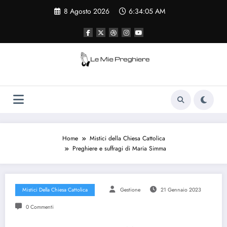
Vai
8 Agosto 2026
6:34:06 AM
al
contenuto
Le Mie Preghiere
Il sito che raccogliere le preghiere e le
curiosità sulla chiesa cattolica
Home
Mistici della Chiesa Cattolica
Preghiere e suffragi di Maria Simma
Mistici Della Chiesa Cattolica
Gestione
21 Gennaio 2023
0 Commenti