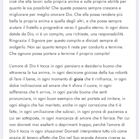
cioè che ella lavori sulla propria anima e sulle proprie abilità per
quanto le sia possibile! Che queste possano sempre crescere e
migliorare per meglio onorare Dio. Che ella possa rendere più
bella la propria anima e quella degli altri, e che possa sempre
aiutare il fratello a progredire verso il gaudio eterno. In ogni dono
datole da Dio, vi è un compito, una richiesta, una responsabilità.
Ringrazia il Signore per questo compito e sforzati sempre di
svolgerlo. Non sai quanto tempo ti resta per condurlo a termine.
Che ognuno possa portare a termine il proprio compito!
L’amore di Dio ti tocca in ogni pensiero e desiderio buono che
attraversa la tua anima, in ogni decisione gioiosa della tua volontà
di fare il bene, in ogni momento di
gioia
che ti rinfranca, in ogni
dolce inclinazione ad amare che ti sfiora il cuore, in ogni
sofferenza che ti arriva, in ogni parola buona che senti
pronunciare, in ogni buon esempio che sei portata ad imitare, in
ogni elogio che hai meritato; anche in ogni correzione che ti è
fatta, in ogni umiliazione che subisci, in ogni prova di pazienza a
cui sei sottoposta, in ogni mancanza di amore che ti ferisce. Per cui
non dovresti mai esaltarti o deprimerti troppo, perché l’amore di
Dio ti tocca in ogni situazione! Dovresti interpretare tutto ciò come
grazie di tenero affetto che Dio nel Suo grande Amore riversa su