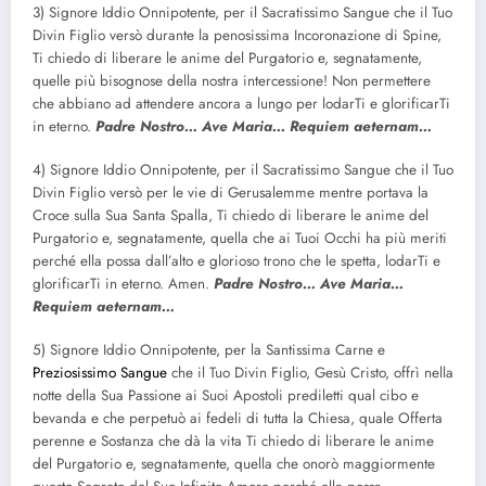
3) Signore Iddio Onnipotente, per il Sacratissimo Sangue che il Tuo
Divin Figlio versò durante la penosissima Incoronazione di Spine,
Ti chiedo di liberare le anime del Purgatorio e, segnatamente,
quelle più bisognose della nostra intercessione! Non permettere
che abbiano ad attendere ancora a lungo per lodarTi e glorificarTi
in eterno.
Padre Nostro… Ave Maria… Requiem aeternam…
4) Signore Iddio Onnipotente, per il Sacratissimo Sangue che il Tuo
Divin Figlio versò per le vie di Gerusalemme mentre portava la
Croce sulla Sua Santa Spalla, Ti chiedo di liberare le anime del
Purgatorio e, segnatamente, quella che ai Tuoi Occhi ha più meriti
perché ella possa dall’alto e glorioso trono che le spetta, lodarTi e
glorificarTi in eterno. Amen.
Padre Nostro… Ave Maria…
Requiem aeternam…
5) Signore Iddio Onnipotente, per la Santissima Carne e
Preziosissimo Sangue
che il Tuo Divin Figlio, Gesù Cristo, offrì nella
notte della Sua Passione ai Suoi Apostoli prediletti qual cibo e
bevanda e che perpetuò ai fedeli di tutta la Chiesa, quale Offerta
perenne e Sostanza che dà la vita Ti chiedo di liberare le anime
del Purgatorio e, segnatamente, quella che onorò maggiormente