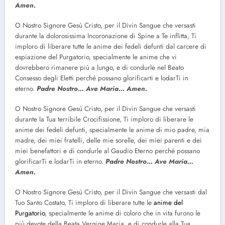
Amen.
O Nostro Signore Gesù Cristo, per il Divin Sangue che versasti
durante la dolorosissima Incoronazione di Spine a Te inflitta, Ti
imploro di liberare tutte le anime dei fedeli defunti dal carcere di
espiazione del Purgatorio, specialmente le anime che vi
dovrebbero rimanere più a lungo, e di condurle nel Beato
Consesso degli Eletti perché possano glorificarti e lodarTi in
eterno.
Padre Nostro… Ave Maria… Amen.
O Nostro Signore Gesù Cristo, per il Divin Sangue che versasti
durante la Tua terribile Crocifissione, Ti imploro di liberare le
anime dei fedeli defunti, specialmente le anime di mio padre, mia
madre, dei miei fratelli, delle mie sorelle, dei miei parenti e dei
miei benefattori e di condurle al Gaudio Eterno perché possano
glorificarTi e lodarTi in eterno.
Padre Nostro… Ave Maria…
Amen.
O Nostro Signore Gesù Cristo, per il Divin Sangue che versasti dal
Tuo Santo Costato, Ti imploro di liberare tutte le
anime del
Purgatorio
, specialmente le anime di coloro che in vita furono le
più devote della Beata Vergine Maria, e di condurle alla Tua