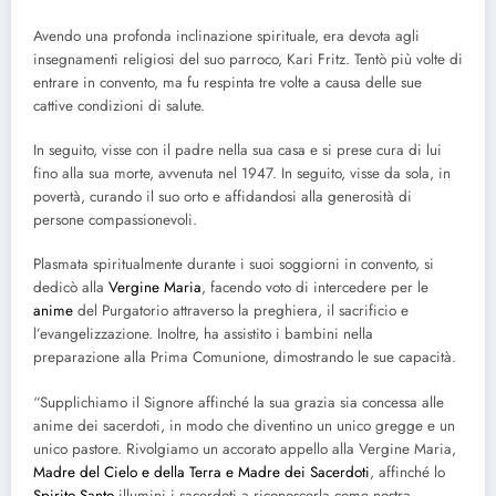
Avendo una profonda inclinazione spirituale, era devota agli
insegnamenti religiosi del suo parroco, Kari Fritz. Tentò più volte di
entrare in convento, ma fu respinta tre volte a causa delle sue
cattive condizioni di salute.
In seguito, visse con il padre nella sua casa e si prese cura di lui
fino alla sua morte, avvenuta nel 1947. In seguito, visse da sola, in
povertà, curando il suo orto e affidandosi alla generosità di
persone compassionevoli.
Plasmata spiritualmente durante i suoi soggiorni in convento, si
dedicò alla
Vergine Maria
, facendo voto di intercedere per le
anime
del Purgatorio attraverso la preghiera, il sacrificio e
l’evangelizzazione. Inoltre, ha assistito i bambini nella
preparazione alla Prima Comunione, dimostrando le sue capacità.
“Supplichiamo il Signore affinché la sua grazia sia concessa alle
anime dei sacerdoti, in modo che diventino un unico gregge e un
unico pastore. Rivolgiamo un accorato appello alla Vergine Maria,
Madre del Cielo e della Terra e Madre dei Sacerdoti
, affinché lo
Spirito Santo
illumini i sacerdoti a riconoscerla come nostra