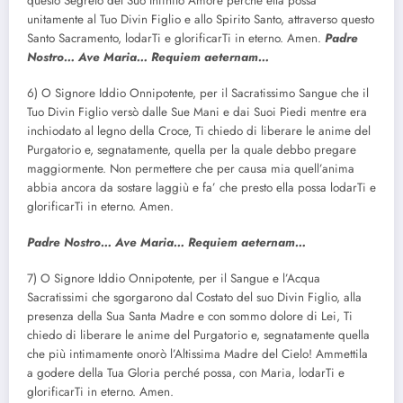
questo Segreto del Suo Infinito Amore perché ella possa
unitamente al Tuo Divin Figlio e allo Spirito Santo, attraverso questo
Santo Sacramento, lodarTi e glorificarTi in eterno. Amen.
Padre
Nostro… Ave Maria… Requiem aeternam…
6) O Signore Iddio Onnipotente, per il Sacratissimo Sangue che il
Tuo Divin Figlio versò dalle Sue Mani e dai Suoi Piedi mentre era
inchiodato al legno della Croce, Ti chiedo di liberare le anime del
Purgatorio e, segnatamente, quella per la quale debbo pregare
maggiormente. Non permettere che per causa mia quell’anima
abbia ancora da sostare laggiù e fa’ che presto ella possa lodarTi e
glorificarTi in eterno. Amen.
Padre Nostro… Ave Maria… Requiem aeternam…
7) O Signore Iddio Onnipotente, per il Sangue e l’Acqua
Sacratissimi che sgorgarono dal Costato del suo Divin Figlio, alla
presenza della Sua Santa Madre e con sommo dolore di Lei, Ti
chiedo di liberare le anime del Purgatorio e, segnatamente quella
che più intimamente onorò l’Altissima Madre del Cielo! Ammettila
a godere della Tua Gloria perché possa, con Maria, lodarTi e
glorificarTi in eterno. Amen.