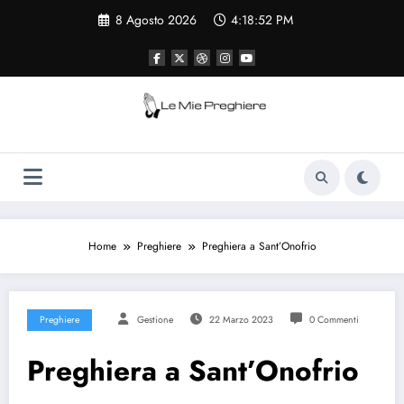
Vai
8 Agosto 2026
4:18:52 PM
al
contenuto
Le Mie Preghiere
Il sito che raccogliere le preghiere e le
curiosità sulla chiesa cattolica
Home
Preghiere
Preghiera a Sant’Onofrio
Preghiere
Gestione
22 Marzo 2023
0 Commenti
Preghiera a Sant’Onofrio