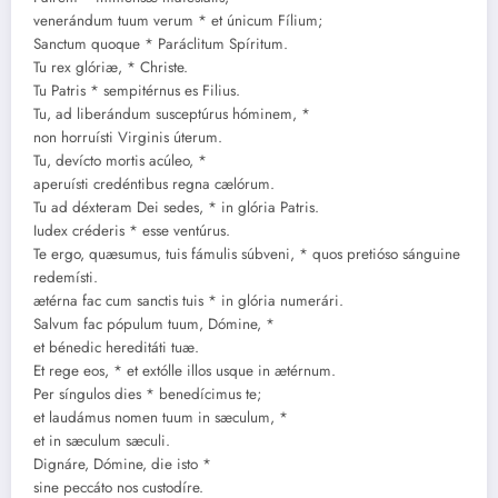
venerándum tuum verum * et únicum Fílium;
Sanctum quoque * Paráclitum Spíritum.
Tu rex glóriæ, * Christe.
Tu Patris * sempitérnus es Filius.
Tu, ad liberándum susceptúrus hóminem, *
non horruísti Virginis úterum.
Tu, devícto mortis acúleo, *
aperuísti credéntibus regna cælórum.
Tu ad déxteram Dei sedes, * in glória Patris.
Iudex créderis * esse ventúrus.
Te ergo, quæsumus, tuis fámulis súbveni, * quos pretióso sánguine
redemísti.
ætérna fac cum sanctis tuis * in glória numerári.
Salvum fac pópulum tuum, Dómine, *
et bénedic hereditáti tuæ.
Et rege eos, * et extólle illos usque in ætérnum.
Per síngulos dies * benedícimus te;
et laudámus nomen tuum in sæculum, *
et in sæculum sæculi.
Dignáre, Dómine, die isto *
sine peccáto nos custodíre.