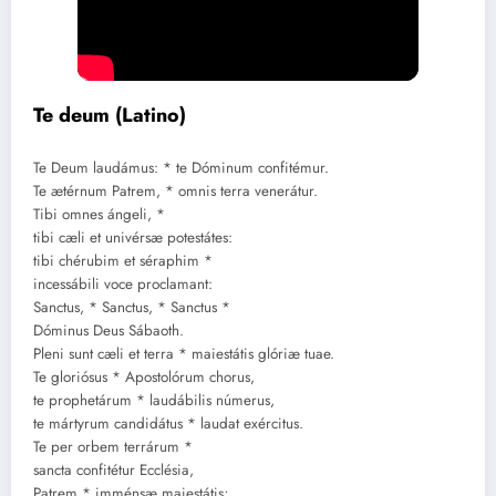
Te deum (Latino)
Te Deum laudámus: * te Dóminum confitémur.
Te ætérnum Patrem, * omnis terra venerátur.
Tibi omnes ángeli, *
tibi cæli et univérsæ potestátes:
tibi chérubim et séraphim *
incessábili voce proclamant:
Sanctus, * Sanctus, * Sanctus *
Dóminus Deus Sábaoth.
Pleni sunt cæli et terra * maiestátis glóriæ tuae.
Te gloriósus * Apostolórum chorus,
te prophetárum * laudábilis númerus,
te mártyrum candidátus * laudat exércitus.
Te per orbem terrárum *
sancta confitétur Ecclésia,
Patrem * imménsæ maiestátis;