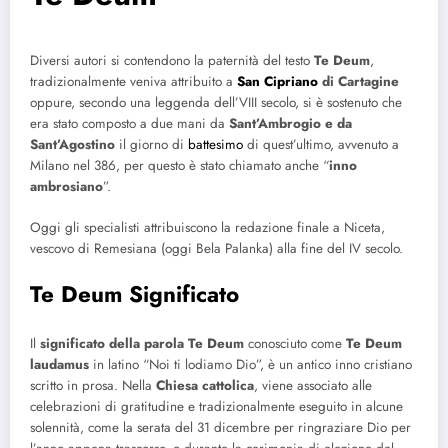
Diversi autori si contendono la paternità del testo
Te Deum
,
tradizionalmente veniva attribuito a
San Cipriano
di Cartagine
oppure, secondo una leggenda dell’VIII secolo, si è sostenuto che
era stato composto a due mani da
Sant’Ambrogio e da
Sant’Agostino
il giorno di
battesimo
di quest’ultimo, avvenuto a
Milano nel 386, per questo è stato chiamato anche “
inno
ambrosiano
”.
Oggi gli specialisti attribuiscono la redazione finale a Niceta,
vescovo di Remesiana (oggi Bela Palanka) alla fine del IV secolo.
Te Deum Significato
Il
significato della parola Te Deum
conosciuto come
Te Deum
laudamus
in latino “Noi ti lodiamo Dio”, è un antico inno cristiano
scritto in prosa. Nella
Chiesa cattolica
, viene associato alle
celebrazioni di gratitudine e tradizionalmente eseguito in alcune
solennità, come la serata del 31 dicembre per ringraziare Dio per