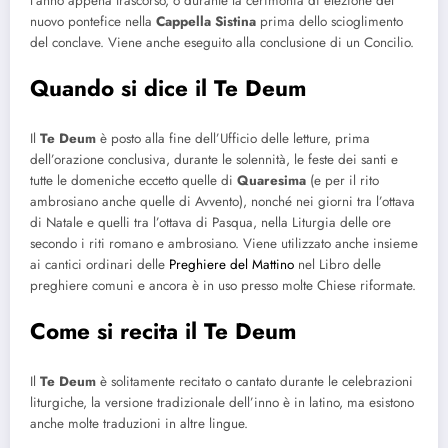
l’anno appena trascorso, o durante la cerimonia di elezione del
nuovo pontefice nella
Cappella Sistina
prima dello scioglimento
del conclave. Viene anche eseguito alla conclusione di un Concilio.
Quando si dice il Te Deum
Il
Te Deum
è posto alla fine dell’Ufficio delle letture, prima
dell’orazione conclusiva, durante le solennità, le feste dei santi e
tutte le domeniche eccetto quelle di
Quaresima
(e per il rito
ambrosiano anche quelle di Avvento), nonché nei giorni tra l’ottava
di Natale e quelli tra l’ottava di Pasqua, nella Liturgia delle ore
secondo i riti romano e ambrosiano. Viene utilizzato anche insieme
ai cantici ordinari delle
Preghiere del Mattino
nel Libro delle
preghiere comuni e ancora è in uso presso molte Chiese riformate.
Come si recita il Te Deum
Il
Te Deum
è solitamente recitato o cantato durante le celebrazioni
liturgiche, la versione tradizionale dell’inno è in latino, ma esistono
anche molte traduzioni in altre lingue.