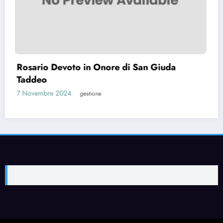
Preghiera per capire cosa fare (Preg
prima di prendere una decisione)
7 Ottobre 2024
gestione
uda
Pagina Etica del Sito
Chi Siamo
Informativa Privacy
Contatti
NewsBlogger - Magazine & Blog
WordPress
Tema 2026 | Powered By
SpiceThemes