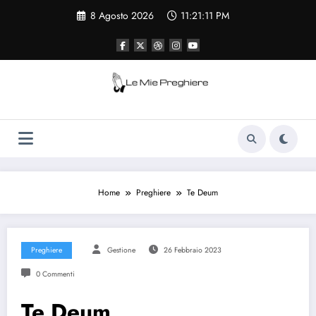
Vai
8 Agosto 2026
11:21:12 PM
al
contenuto
Le Mie Preghiere
Il sito che raccogliere le preghiere e le
curiosità sulla chiesa cattolica
Home
Preghiere
Te Deum
Preghiere
Gestione
26 Febbraio 2023
0 Commenti
Te Deum