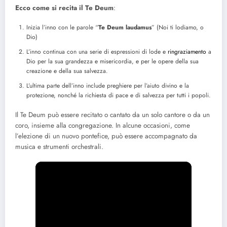
Ecco come si recita il Te Deum
:
Inizia l’inno con le parole “
Te Deum laudamus
” (Noi ti lodiamo, o
Dio)
L’inno continua con una serie di espressioni di lode e
ringraziamento
a
Dio per la sua grandezza e misericordia, e per le opere della sua
creazione e della sua salvezza.
L’ultima parte dell’inno include preghiere per l’aiuto divino e la
protezione, nonché la richiesta di pace e di salvezza per tutti i popoli.
Il Te Deum può essere recitato o cantato da un solo cantore o da un
coro, insieme alla congregazione. In alcune occasioni, come
l’elezione di un nuovo pontefice, può essere accompagnato da
musica e strumenti orchestrali.