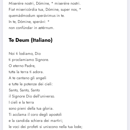
Miserére nostri, Dómine, * miserére nostri.
Fiat misericórdia tua, Dómine, super nos, *
quemádmodum sperávimus in te.
In te, Dómine, sperávi: *
non confúndar in ætérnum.
Te Deum (Italiano)
Noi ti lodiamo, Dio
ti proclamiamo Signore.
O eterno Padre,
tutta la terra ti adora.
A te cantano gli angeli
e tutte le potenze dei cieli:
Santo, Santo, Santo
il Signore Dio dell’universo.
I cieli e la terra
sono pieni della tua gloria.
Ti acclama il coro degli apostoli
e la candida schiera dei martiri;
le voci dei profeti si uniscono nella tua lode;