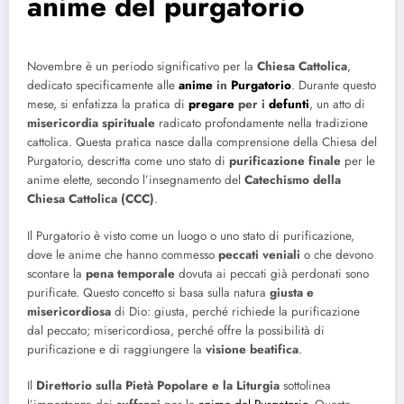
anime del purgatorio
Novembre è un periodo significativo per la
Chiesa Cattolica
,
dedicato specificamente alle
anime
in
Purgatorio
. Durante questo
mese, si enfatizza la pratica di
pregare
per i
defunti
, un atto di
misericordia spirituale
radicato profondamente nella tradizione
cattolica. Questa pratica nasce dalla comprensione della Chiesa del
Purgatorio, descritta come uno stato di
purificazione finale
per le
anime elette, secondo l’insegnamento del
Catechismo della
Chiesa Cattolica (CCC)
.
Il Purgatorio è visto come un luogo o uno stato di purificazione,
dove le anime che hanno commesso
peccati veniali
o che devono
scontare la
pena temporale
dovuta ai peccati già perdonati sono
purificate. Questo concetto si basa sulla natura
giusta e
misericordiosa
di Dio: giusta, perché richiede la purificazione
dal peccato; misericordiosa, perché offre la possibilità di
purificazione e di raggiungere la
visione beatifica
.
Il
Direttorio sulla Pietà Popolare e la Liturgia
sottolinea