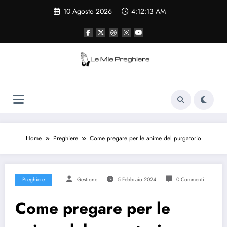
Vai
10 Agosto 2026
4:12:13 AM
al
contenuto
Le Mie Preghiere
Il sito che raccogliere le preghiere e le
curiosità sulla chiesa cattolica
Home
Preghiere
Come pregare per le anime del purgatorio
Preghiere
Gestione
5 Febbraio 2024
0 Commenti
Come pregare per le