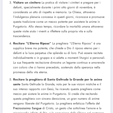
Visitare un cimitero
La pratica di visitare i cimiteri e pregare per i
defunti, specialmente durante i primi otto giorni di novembre, è
considerata un atto di rispetto e memoria. La Chiesa, attraverso
l’indulgenza plenaria concessa in questi giorni, riconosce e promuove
questa tradizione come un mezzo potente per assistere le anime in
Purgatorio. Allo stesso tempo, ricordare la mortalità umana attraverso
queste visite aiuta i viventi a riflettere sulla propria vita e sulla
trascendenza.
Recitare “L’Eterno Riposo”
La preghiera “L’Eterno Riposo” è una
supplica breve ma potente, che chiede a Dio il riposo eterno per i
defunti e la luce perpetua che splende su di loro. Può essere recitata
individualmente o in gruppo e si adatta a momenti liturgici e personali.
La sua frequente recitazione dimostra un legame continuo e amorevole
con coloro che ci hanno preceduto, sostenuto dalla speranza nella
promessa della vita eterna.
Recitare la preghiera di Santa Geltrude la Grande per le anime
sante
Santa Geltrude la Grande, nota per le sue visioni mistiche e il
suo intenso rapporto con Gesù, ha ricevuto questa preghiera come
mezzo per aiutare le anime in Purgatorio. Si crede che recitando
questa preghiera con sincera devozione, un gran numero di anime
vengano liberate dal Purgatorio. La preghiera enfatizza l’offerta del
Preziosissimo Sangue
di Cristo, un gesto che sottolinea l’amore e la
misericordia infinita di Dio, e la comunione della Chiesa nel sostenere