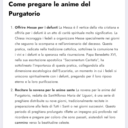
Come pregare le anime del
Purgatorio
Offrire Messe per i defunti
La Messa è il vertice della vita cristiana e
offrirla per i defunti è un atto di carità spirituale molto significativo. La
Chiesa incoraggia i fedeli a organizzare Messe specialmente nei giorni
che seguono la scomparsa e nell’anniversario del decesso. Questa
pratica, radicata nella tradizione cattolica, sottolinea la comunione tra
i vivi e i defunti e la speranza nella risurrezione. Papa Benedetto XVI,
nella sua esortazione apostolica “Sacramentum Caritatis”, ha
sottolineato l’importanza di questa pratica, collegandola alla
dimensione escatologica dell’Eucaristia, un momento in cui i fedeli si
uniscono spiritualmente con i defunti, pregando per il loro riposo
eterno e la loro purificazione.
Recitare la novena per le anime sante
La novena per le anime del
Purgatorio, redatta da Sant’Alfonso Maria de’ Liguori, è una serie di
preghiere distribuite su nove giorni, tradizionalmente recitate in
preparazione alla festa di Tutti i Santi o nei giorni successivi. Questo
periodo di preghiera prolungato riflette un impegno più profondo nel
ricordare e pregare per coloro che sono passati, aiutandoli nel loro
cammino
verso la beatitudine celeste.