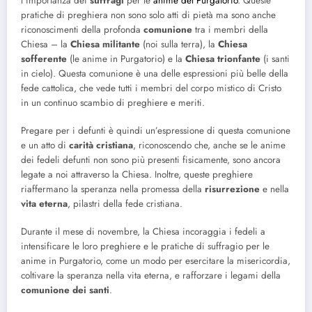
l’importanza dei
suffragi
per le
anime del Purgatorio
. Queste
pratiche di preghiera non sono solo atti di pietà ma sono anche
riconoscimenti della profonda
comunione
tra i membri della
Chiesa – la
Chiesa militante
(noi sulla terra), la
Chiesa
sofferente
(le anime in Purgatorio) e la
Chiesa trionfante
(i santi
in cielo). Questa comunione è una delle espressioni più belle della
fede cattolica, che vede tutti i membri del corpo mistico di Cristo
in un continuo scambio di preghiere e meriti.
Pregare per i defunti è quindi un’espressione di questa comunione
e un atto di
carità cristiana
, riconoscendo che, anche se le anime
dei fedeli defunti non sono più presenti fisicamente, sono ancora
legate a noi attraverso la Chiesa. Inoltre, queste preghiere
riaffermano la speranza nella promessa della
risurrezione
e nella
vita eterna
, pilastri della fede cristiana.
Durante il mese di novembre, la Chiesa incoraggia i fedeli a
intensificare le loro preghiere e le pratiche di suffragio per le
anime in Purgatorio, come un modo per esercitare la misericordia,
coltivare la speranza nella vita eterna, e rafforzare i legami della
comunione dei santi
.