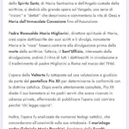
dello
Spirito Santo
, di Maria Santissima e dell’Angelo custode della
scrittrice, si dedicò alla grande opera sul Vangelo, una serie di
“visioni” e “dettati” che descrivono e commentano la vita di Gesù e
Maria dall’Immacolata Concezione
fino all’Assunzione.
P
adre Romualdo Maria Migliorin
i, direttore spirituale di Maria,
creò copie dattiloscritte dei suoi scritti e li divulgò, nonostante
Maria e la “voce” fossero contrarie alla divulgazione prima della
morte
della scrittrice. Tuttavia, il
Sant’Uffizio
, interessato dalla
divulgazione, ordinò il ritiro di tutti i dattiloscritti in circolazione e
il trasferimento di padre Migliorini a Roma nel marzo del 1946.
L’opera della
Valtorta
fu sottoposta ad una valutazione e giudizio
da parte del
pontefice Pio XI
I per determinarne la conformità con
la dottrina cattolica. Dopo averla attentamente consultata, Pio XII
diede il suo benestare ai tre padri serviti che aveva ricevuto in
udienza privata, affermando di pubblicare l’opera così com’era
perché “chi legge capirà”.
Inoltre, l’opera fu analizzata da numerosi teologi cattolici, che
concordarono all’unanimità sulla sua ortodossia. Il
mariologo
padre Gabriele Maria Roschini
, fondatore della
Facoltà