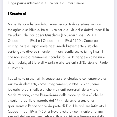
lunga pausa intermedia e una serie di interruzioni.
I Quaderni
Maria Valtorta ha prodotto numerosi scritti di carattere mistico,
teologico e spirituale, tra cui una serie di visioni e dettati raccolti in
tre volumi dei cosiddetti Quaderni (I Quaderni del 1943, I
Quaderni del 1944 e I Quaderni del 1945-1950). Come potrai
immaginare è impossibile riassumerli brevemente visto che
contengono diverse riflessioni. In essi confluiscono tutti gli scritti
che non sono direttamente riconducibili al L’Evangelo come mi è
stato rivelato, al Libro di Azaria e alle Lezioni sull’Epistola di Paolo
ai Romani.
I passi sono presentati in sequenza cronologica e contengono una
varietà di elementi, come insegnamenti, dettati, visioni, temi
teologici e dottrinali, e anche momenti personali della vita di
Maria Valtorta, come l’esperienza della “notte spirituale” che ha
vissuto tra aprile e maggio del 1944, durante la quale ha
sperimentato l’abbandono da parte di Dio. Nel volume intitolato I
Quaderni del 1945-1950, si trova anche un commento ai primi
capitoli dell’Apocalisse, l’ultimo libro del Nuovo Testamento della