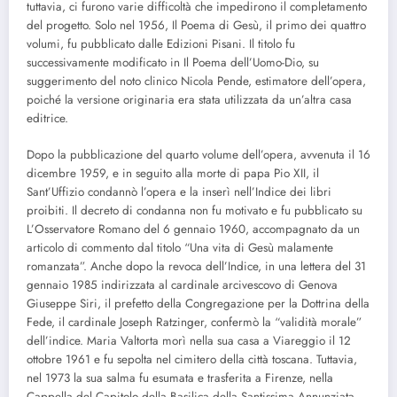
tuttavia, ci furono varie difficoltà che impedirono il completamento
del progetto. Solo nel 1956, Il Poema di Gesù, il primo dei quattro
volumi, fu pubblicato dalle Edizioni Pisani. Il titolo fu
successivamente modificato in Il Poema dell’Uomo-Dio, su
suggerimento del noto clinico Nicola Pende, estimatore dell’opera,
poiché la versione originaria era stata utilizzata da un’altra casa
editrice.
Dopo la pubblicazione del quarto volume dell’opera, avvenuta il 16
dicembre 1959, e in seguito alla morte di papa Pio XII, il
Sant’Uffizio condannò l’opera e la inserì nell’Indice dei libri
proibiti. Il decreto di condanna non fu motivato e fu pubblicato su
L’Osservatore Romano del 6 gennaio 1960, accompagnato da un
articolo di commento dal titolo “Una vita di Gesù malamente
romanzata”. Anche dopo la revoca dell’Indice, in una lettera del 31
gennaio 1985 indirizzata al cardinale arcivescovo di Genova
Giuseppe Siri, il prefetto della Congregazione per la Dottrina della
Fede, il cardinale Joseph Ratzinger, confermò la “validità morale”
dell’indice. Maria Valtorta morì nella sua casa a Viareggio il 12
ottobre 1961 e fu sepolta nel cimitero della città toscana. Tuttavia,
nel 1973 la sua salma fu esumata e trasferita a Firenze, nella
Cappella del Capitolo della Basilica della Santissima Annunziata.