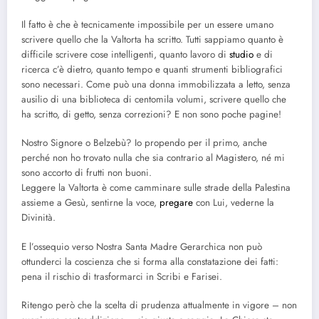
Il fatto è che è tecnicamente impossibile per un essere umano
scrivere quello che la Valtorta ha scritto. Tutti sappiamo quanto è
difficile scrivere cose intelligenti, quanto lavoro di
studio
e di
ricerca c’è dietro, quanto tempo e quanti strumenti bibliografici
sono necessari. Come può una donna immobilizzata a letto, senza
ausilio di una biblioteca di centomila volumi, scrivere quello che
ha scritto, di getto, senza correzioni? E non sono poche pagine!
Nostro Signore o Belzebù? Io propendo per il primo, anche
perché non ho trovato nulla che sia contrario al Magistero, né mi
sono accorto di frutti non buoni.
Leggere la Valtorta è come camminare sulle strade della Palestina
assieme a Gesù, sentirne la voce,
pregare
con Lui, vederne la
Divinità.
E l’ossequio verso Nostra Santa Madre Gerarchica non può
ottunderci la coscienza che si forma alla constatazione dei fatti:
pena il rischio di trasformarci in Scribi e Farisei.
Ritengo però che la scelta di prudenza attualmente in vigore – non