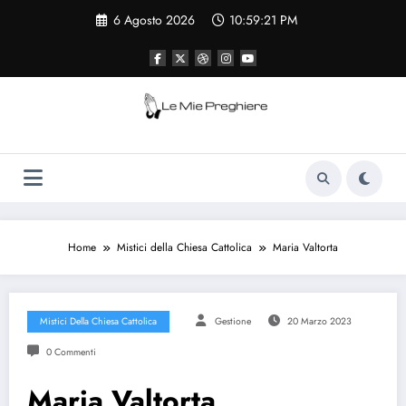
Vai
6 Agosto 2026
10:59:22 PM
al
contenuto
Le Mie Preghiere
Il sito che raccogliere le preghiere e le
curiosità sulla chiesa cattolica
Home
Mistici della Chiesa Cattolica
Maria Valtorta
Mistici Della Chiesa Cattolica
Gestione
20 Marzo 2023
0 Commenti
Maria Valtorta