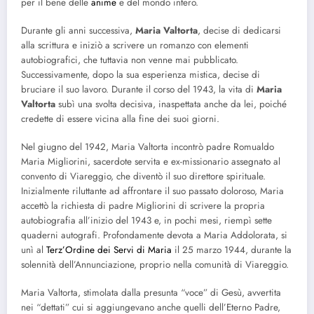
per il bene delle
anime
e del mondo intero.
Durante gli anni successiva,
Maria Valtorta
, decise di dedicarsi
alla scrittura e iniziò a scrivere un romanzo con elementi
autobiografici, che tuttavia non venne mai pubblicato.
Successivamente, dopo la sua esperienza mistica, decise di
bruciare il suo lavoro. Durante il corso del 1943, la vita di
Maria
Valtorta
subì una svolta decisiva, inaspettata anche da lei, poiché
credette di essere vicina alla fine dei suoi giorni.
Nel giugno del 1942, Maria Valtorta incontrò padre Romualdo
Maria Migliorini, sacerdote servita e ex-missionario assegnato al
convento di Viareggio, che diventò il suo direttore spirituale.
Inizialmente riluttante ad affrontare il suo passato doloroso, Maria
accettò la richiesta di padre Migliorini di scrivere la propria
autobiografia all’inizio del 1943 e, in pochi mesi, riempì sette
quaderni autografi. Profondamente devota a Maria Addolorata, si
unì al
Terz’Ordine dei Servi di Maria
il 25 marzo 1944, durante la
solennità dell’Annunciazione, proprio nella comunità di Viareggio.
Maria Valtorta, stimolata dalla presunta “voce” di Gesù, avvertita
nei “dettati” cui si aggiungevano anche quelli dell’Eterno Padre,