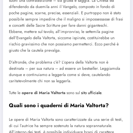
suoni una contraddizione – sia giusta e saggia. La Chiesa sta
difendendo da duemila anni il Vangelo, composto in fondo di
poche pagine, scarne, precise, essenziali. E purtroppo non è stato
possibile sempre impedire che il maligno si impossessasse di frasi
e concetti delle Sacre Scritture per fare danni giganteschi.
Ebbene, mettere sul tavolo, all’improvviso, le settemila pagine
dell’Evangelo della Valtorta, siccome ispirate, costituirebbe un
rischio gravissimo che non possiamo permetterci. Ecco perché è
giusto che la cautela prevalga.
D’altronde, che problema c’è? L’opera della Valtorta non è
destinata – per sua natura – ad essere un bestseller. Leggiamola
dunque e continuiamo a leggerla come si deve, cautelando
caritatevolmente chi non sa leggerla.
Tutte le
opere di Maria Valtorta
sono sul
sito ufficiale
.
Quali sono i quaderni di Maria Valtorta?
Le opere di Maria Valtorta sono caratterizzate da una serie di testi,
di cui l’autrice ha sempre sostenuto la natura soprannaturale.
All’interno dei testi, è possibile individuare brani di carattere