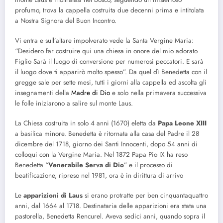
profumo, trova la cappella costruita due decenni prima e intitolata
a Nostra Signora del Buon Incontro.
Vi entra e sull’altare impolverato vede la Santa Vergine Maria:
“Desidero far costruire qui una chiesa in onore del mio adorato
Figlio Sarà il luogo di conversione per numerosi peccatori. E sarà
il luogo dove ti apparirò molto spesso”. Da quel dì Benedetta con il
gregge sale per sette mesi, tutti i giorni alla cappella ed ascolta gli
insegnamenti della
Madre di Dio
e solo nella primavera successiva
le folle iniziarono a salire sul monte Laus.
La Chiesa costruita in solo 4 anni (1670) eletta da
Papa Leone XIII
a basilica minore. Benedetta è ritornata alla casa del Padre il 28
dicembre del 1718, giorno dei Santi Innocenti, dopo 54 anni di
colloqui con la Vergine Maria. Nel 1872 Papa Pio IX ha reso
Benedetta “
Venerabile Serva di Dio
” e il processo di
beatificazione, ripreso nel 1981, ora è in dirittura di arrivo
Le
apparizioni di Laus
si erano protratte per ben cinquantaquattro
anni, dal 1664 al 1718. Destinataria delle apparizioni era stata una
pastorella, Benedetta Rencurel. Aveva sedici anni, quando sopra il