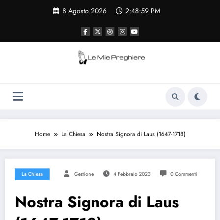
Vai
8 Agosto 2026
2:49:00 PM
al
contenuto
Le Mie Preghiere
Il sito che raccogliere le preghiere e le
curiosità sulla chiesa cattolica
Home
La Chiesa
Nostra Signora di Laus (1647-1718)
La Chiesa
Gestione
4 Febbraio 2023
0 Commenti
Nostra Signora di Laus