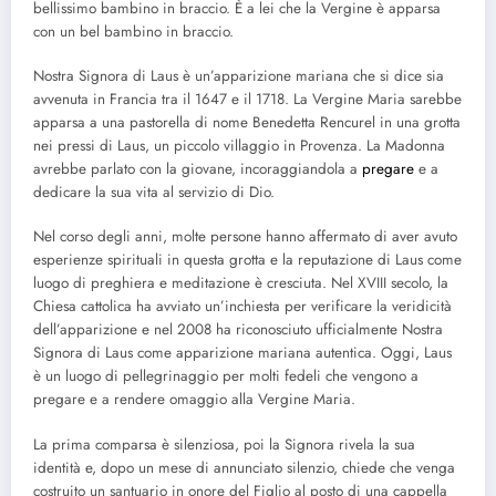
bellissimo bambino in braccio. È a lei che la Vergine è apparsa
con un bel bambino in braccio.
Nostra Signora di Laus è un’apparizione mariana che si dice sia
avvenuta in Francia tra il 1647 e il 1718. La Vergine Maria sarebbe
apparsa a una pastorella di nome Benedetta Rencurel in una grotta
nei pressi di Laus, un piccolo villaggio in Provenza. La Madonna
avrebbe parlato con la giovane, incoraggiandola a
pregare
e a
dedicare la sua vita al servizio di Dio.
Nel corso degli anni, molte persone hanno affermato di aver avuto
esperienze spirituali in questa grotta e la reputazione di Laus come
luogo di preghiera e meditazione è cresciuta. Nel XVIII secolo, la
Chiesa cattolica ha avviato un’inchiesta per verificare la veridicità
dell’apparizione e nel 2008 ha riconosciuto ufficialmente Nostra
Signora di Laus come apparizione mariana autentica. Oggi, Laus
è un luogo di pellegrinaggio per molti fedeli che vengono a
pregare e a rendere omaggio alla Vergine Maria.
La prima comparsa è silenziosa, poi la Signora rivela la sua
identità e, dopo un mese di annunciato silenzio, chiede che venga
costruito un santuario in onore del Figlio al posto di una cappella