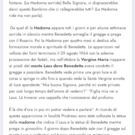
fontana. (La Madonna sorride) Bella Signora, vi dispiacerebbe
darci questo Bambino che ci rallegrerebbe tutti? (La Madonna
ride ma non parla).
Da quel dì la
Madonna
appare tutti i giorni e per alcune settimane
sorride in silenzio mentre Benedetta sorveglia il gregge e prega
con il Rosario. Poi la Madonna per quattro mesi si dedica alla
formazione morale e spirituale di Benedetta. Le apparizioni nel
vallone dei forni terminano il 29 agosto 1964 con la solenne
processione dei fedeli, ma nell’ottobre la
Vergine Maria
riappare
ai piedi del
monte Laus dove Benedetta
aveva condotto il
gregge a pascolare. Benedetta vede prima una gran luce e di
corsa si spinge in alto fino a quando vede la Santa Vergine avvolta
di luce spendente “Mia buona Signora, perché mi avete privato
per così lungo tempo dell’onore di vedervi?” “Figlia mia vai a
Laus. Là troverai una cappella che riconoscerai dal profumo.
È là che d’ora in poi mi potrai vedere e parlare”. A ricordo di
questa apparizione in località Pindreau sono state collocata la statua
della
madonna
che indica il Laus e la statua di Benedetta mentre
prega in ginocchio. Il giorno dopo Benedetta sale con il gregge sul
monte Laus e inoltratasi nel bosco, seguendo un misterioso