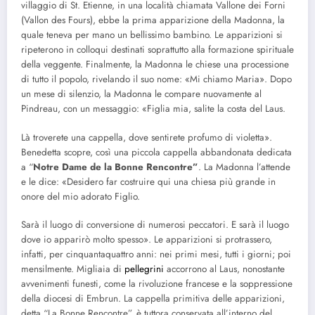
villaggio di St. Etienne, in una località chiamata Vallone dei Forni
(Vallon des Fours), ebbe la prima apparizione della Madonna, la
quale teneva per mano un bellissimo bambino. Le apparizioni si
ripeterono in colloqui destinati soprattutto alla formazione spirituale
della veggente. Finalmente, la Madonna le chiese una processione
di tutto il popolo, rivelando il suo nome: «Mi chiamo Maria». Dopo
un mese di silenzio, la Madonna le compare nuovamente al
Pindreau, con un messaggio: «Figlia mia, salite la costa del Laus.
Là troverete una cappella, dove sentirete profumo di violetta».
Benedetta scopre, così una piccola cappella abbandonata dedicata
a “
Notre Dame de la Bonne Rencontre”
. La Madonna l’attende
e le dice: «Desidero far costruire qui una chiesa più grande in
onore del mio adorato Figlio.
Sarà il luogo di conversione di numerosi peccatori. E sarà il luogo
dove io apparirò molto spesso». Le apparizioni si protrassero,
infatti, per cinquantaquattro anni: nei primi mesi, tutti i giorni; poi
mensilmente. Migliaia di
pellegrini
accorrono al Laus, nonostante
avvenimenti funesti, come la rivoluzione francese e la soppressione
della diocesi di Embrun. La cappella primitiva delle apparizioni,
detta “La Bonne Rencontre”, è tuttora conservata all’interno del