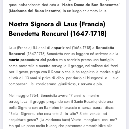
quasi abbandonata dedicata a “
Notre Dame de Bon Rencontre
”
(
Madonna del Buon Incontro
) in un luogo chiamato Laus.
Nostra Signora di Laus
(Francia)
Benedetta Rencurel (1647-1718)
Laus (Francia) 54 anni di
apparizioni
(1664-1718) a
Benedetta
Rencurel
(1647-1718) Benedetta non sa leggere né scrivere e alla
morte
prematura del padre
va a servizio presso una famiglia
come pastorella e mentre sorveglia il gregge, nel vallone dei forni
per il gesso, prega con il Rosario che le ha regalato la madre e già
all’età di 13 anni si priva di cibo per darlo ai bisognosi e i suoi
compaesani la considerano giudiziosa, riservata e pia.
Nel maggio 1964, Benedetta aveva 17 anni e mentre
sorvegliava il gregge pregando con il Santo Rosario, vide una
bella Signora con un Bambino in braccio e senza paura disse:
“Bella Signora, che cosa fate là in alto? Siete venuta ad
acquistare gesso? (La Madonna tace) Volete mangiare con me?
Ho qui un pane molto buono, che potremmo ammorbidire alla