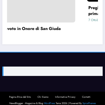
Preghiera per capire cosa fare (Preghier
prima di prendere una decisione)
7 Ottobre 2024
gestione
Pagina Etica del Sito
Chi Siamo
Informativa Privacy
Contatti
NewsBlogger - Magazine & Blog
WordPress
Tema 2026 | Powered By
SpiceThemes