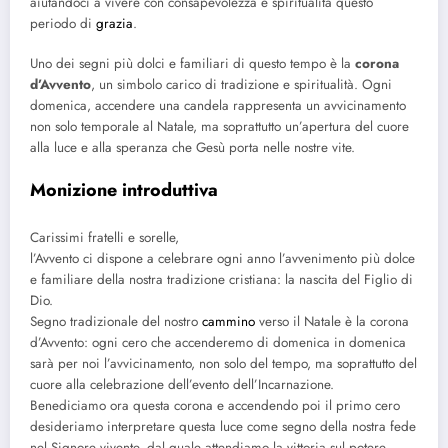
aiutandoci a vivere con consapevolezza e spiritualità questo
periodo di
grazia
.
Uno dei segni più dolci e familiari di questo tempo è la
corona
d’Avvento
, un simbolo carico di tradizione e spiritualità. Ogni
domenica, accendere una candela rappresenta un avvicinamento
non solo temporale al Natale, ma soprattutto un’apertura del cuore
alla luce e alla speranza che Gesù porta nelle nostre vite.
Monizione introduttiva
Carissimi fratelli e sorelle,
l’Avvento ci dispone a celebrare ogni anno l’avvenimento più dolce
e familiare della nostra tradizione cristiana: la nascita del Figlio di
Dio.
Segno tradizionale del nostro
cammino
verso il Natale è la corona
d’Avvento: ogni cero che accenderemo di domenica in domenica
sarà per noi l’avvicinamento, non solo del tempo, ma soprattutto del
cuore alla celebrazione dell’evento dell’Incarnazione.
Benediciamo ora questa corona e accendendo poi il primo cero
desideriamo interpretare questa luce come segno della nostra fede
nel Signore vivente, dal quale attendiamo la vittoria sul potere