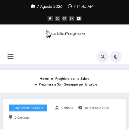
Vai
7 Agosto 2026
7:14:45 AM
al
contenuto
Le Mie Preghiere
Il sito che raccogliere le preghiere e le
curiosità sulla chiesa cattolica
Home
Preghiere per la Salute
Preghiera a San Giuseppe per la salute
Preghiere Per La Salute
Gestione
30 Dicembre 2022
0 Commenti