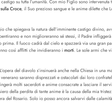
castigo su tutta l’umanità. Con mio Figlio sono intervenuta t
 sulla Croce
, il Suo prezioso sangue e le anime dilette che
che spiegava la natura dell’imminente castigo divino, avve
tiranno e non miglioreranno sé stessi, il Padre infliggerà un
o prima. Il fuoco cadrà dal cielo e spazzerà via una gran par
anno così afflitti che invidieranno i
morti
. Le sole armi che v
. L’opera del diavolo s’insinuerà anche nella Chiesa in una m
 venerano saranno disprezzati e ostacolati dai loro confratel
gerà molti sacerdoti e anime consacrate a lasciare il servi
iero della perdita di tante anime è la causa della mia trist
ra del Rosario. Solo io posso ancora salvarvi dalle calamit