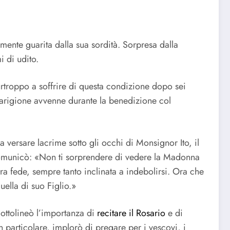
mente guarita dalla sua sordità. Sorpresa dalla
i di udito.
urtroppo a soffrire di questa condizione dopo sei
 guarigione avvenne durante la benedizione col
a versare lacrime sotto gli occhi di Monsignor Ito, il
e comunicò: «Non ti sorprendere di vedere la Madonna
ra fede, sempre tanto inclinata a indebolirsi. Ora che
uella di suo Figlio.»
Sottolineò l’importanza di
recitare il Rosario
e di
n particolare, implorò di pregare per i vescovi, i