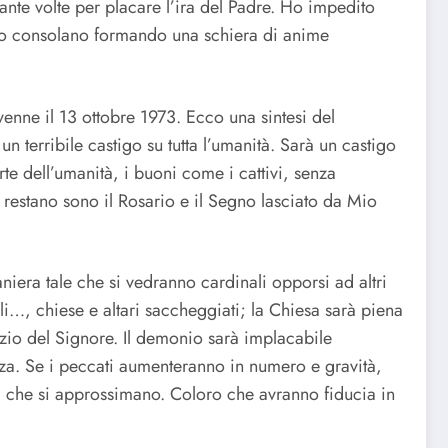
ante volte per placare l’ira del Padre. Ho impedito
 Lo consolano formando una schiera di anime
nne il 13 ottobre 1973. Ecco una sintesi del
 terribile castigo su tutta l’umanità. Sarà un castigo
te dell’umanità, i buoni come i cattivi, senza
i restano sono il Rosario e il Segno lasciato da Mio
aniera tale che si vedranno cardinali opporsi ad altri
li…, chiese e altari saccheggiati; la Chiesa sarà piena
zio del Signore. Il demonio sarà implacabile
ezza. Se i peccati aumenteranno in numero e gravità,
à che si approssimano. Coloro che avranno fiducia in