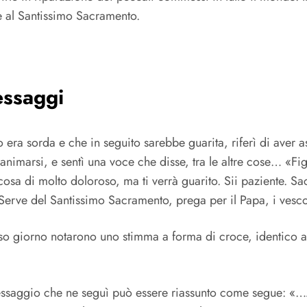
nte al Santissimo Sacramento.
essaggi
era sorda e che in seguito sarebbe guarita, riferì di aver as
 animarsi, e sentì una voce che disse, tra le altre cose… «Fig
osa di molto doloroso, ma ti verrà guarito. Sii paziente. Sac
e Serve del Santissimo Sacramento, prega per il Papa, i vescov
esso giorno notarono uno stimma a forma di croce, identico 
essaggio che ne seguì può essere riassunto come segue: «…A