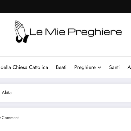
Le Mie Preghiere
Il sito che raccogliere le preghiere e le curiosità sulla chi
 della Chiesa Cattolica
Beati
Preghiere
Santi
A
 Akita
0 Commenti