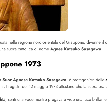
ituata nella regione nord-orientale del Giappone, divenne il c
una suora cattolica di nome
Agnes Katsuko Sasagawa
.
iappone 1973
ta
Suor Agnese Katsuko Sasagawa
, è protagonista delle
ni. I registri del 12 maggio 1973 attestano che la suora era
dità, sentì una voce mentre pregava e vide una luce brillant