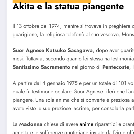
Akita e la statua piangente
Il 13 ottobre del 1974, mentre si trovava in preghiera
guarigione, la religiosa telefonò al suo vescovo, Mons
Suor Agnese Katsuko Sasagawa
, dopo aver guarit
mesi. Tuttavia, secondo quanto lei stessa ha testimonia
Santissimo Sacramento
nel giorno di
Pentecoste
, 
A partire dal 4 gennaio 1975 e per un totale di 101 vol
quale fu testimone oculare. Suor Agnese riferì che l’
piangere. Una sola anima che si converte è preziosa al
avete visto le sue preziose lacrime, per consolarla par
La
Madonna
chiese di avere
anime
riparatrici e oran
accettare le sofferenze quotidiane inviate da Dio e off