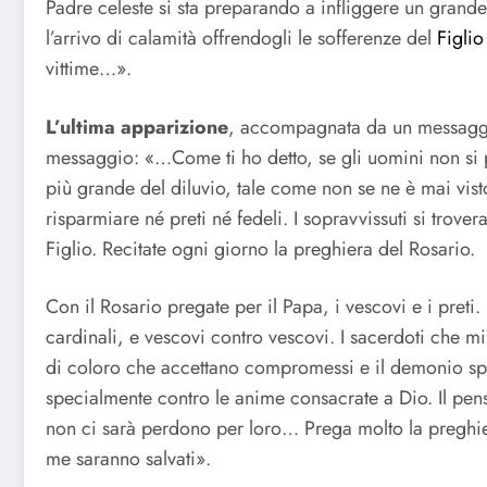
Padre celeste si sta preparando a infliggere un grande 
l’arrivo di calamità offrendogli le sofferenze del
Figlio
vittime…».
L’ultima apparizione
, accompagnata da un messaggio 
messaggio: «…Come ti ho detto, se gli uomini non si pen
più grande del diluvio, tale come non se ne è mai vist
risparmiare né preti né fedeli. I sopravvissuti si trover
Figlio. Recitate ogni giorno la preghiera del Rosario.
Con il Rosario pregate per il Papa, i vescovi e i preti
cardinali, e vescovi contro vescovi. I sacerdoti che mi
di coloro che accettano compromessi e il demonio spin
specialmente contro le anime consacrate a Dio. Il pens
non ci sarà perdono per loro… Prega molto la preghie
me saranno salvati».