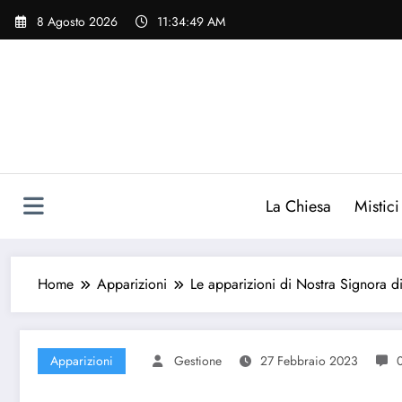
Vai
8 Agosto 2026
11:34:50 AM
al
contenuto
La Chiesa
Mistici
Home
Apparizioni
Le apparizioni di Nostra Signora di
Apparizioni
Gestione
27 Febbraio 2023