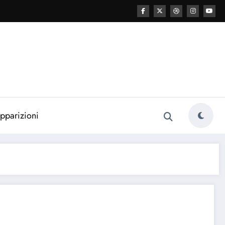
esa cattolica
pparizioni