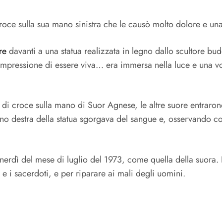
croce sulla sua mano sinistra che le causò molto dolore e un
re
davanti a una statua realizzata in legno dallo scultore b
l’impressione di essere viva… era immersa nella luce e una v
 di croce sulla mano di Suor Agnese, le altre suore entraron
 destra della statua sgorgava del sangue e, osservando con
venerdì del mese di luglio del 1973, come quella della suor
e i sacerdoti, e per riparare ai mali degli uomini.